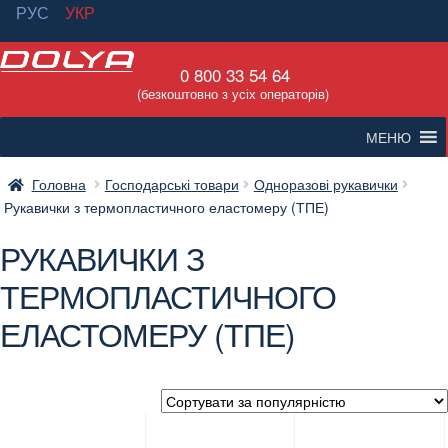
РУС
УКР
Перейти
Перейти
0 800 33 54 64
до
до
(безкоштовно з усіх операторів)
навігації
вмісту
МЕНЮ
Головна
Господарські товари
Одноразові рукавички
Рукавички з термопластичного еластомеру (ТПЕ)
РУКАВИЧКИ З
ТЕРМОПЛАСТИЧНОГО
ЕЛАСТОМЕРУ (ТПЕ)