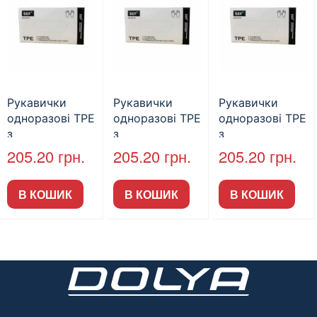
Рукавички
Рукавички
Рукавички
одноразові TPE
одноразові TPE
одноразові TPE
з
з
з
термопластичн
термопластичн
термопластичн
205.20
грн.
205.20
грн.
205.20
грн.
ого
ого
ого
еластомеру
еластомеру
еластомеру
В КОШИК
В КОШИК
В КОШИК
SEF ЧОРНІ
SEF ЧОРНІ
SEF ЧОРНІ
200шт., розмір
200шт., розмір
200шт., розмір
M
L
XL