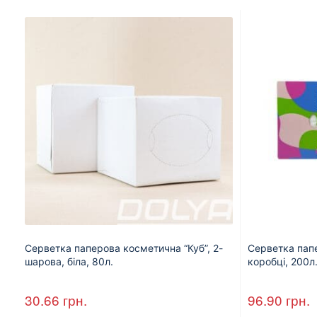
Серветка паперова косметична “Куб”, 2-
Серветка пап
шарова, біла, 80л.
коробці, 200л
30.66
грн.
96.90
грн.