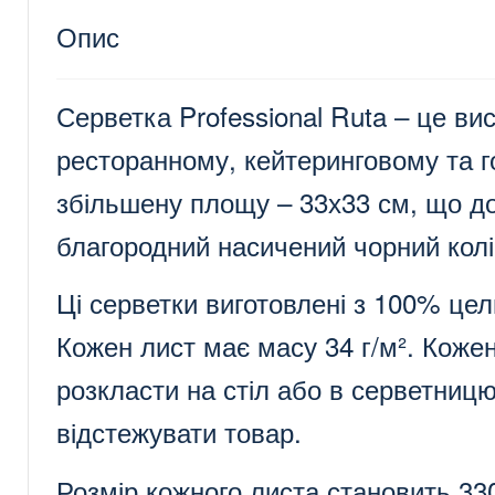
Опис
Серветка Professional Ruta – це ви
ресторанному, кейтеринговому та г
збільшену площу – 33х33 см, що доз
благородний насичений чорний колі
Ці серветки виготовлені з 100% цел
Кожен лист має масу 34 г/м². Кожен
розкласти на стіл або в серветницю
відстежувати товар.
Розмір кожного листа становить 33