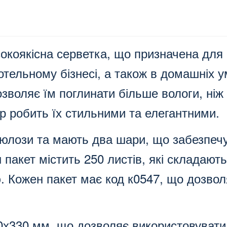
сокоякісна серветка, що призначена для
отельному бізнесі, а також в домашніх 
воляє їм поглинати більше вологи, ніж з
р робить їх стильними та елегантними.
юлози та мають два шари, що забезпечує
 пакет містить 250 листів, які складають
. Кожен пакет має код к0547, що дозвол
0х330 мм, що дозволяє використовувати 