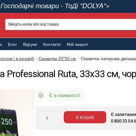
«Господарчі товари - ТоДі "DOLYA"»
а
Блог
Відгуки
Контакти
Мій акаунт
оптом і в роздріб
Серветки 33*33 см
Серветка паперова двошаров
rofessional Ruta, 33х33 см, чор
Є в наявності
Серветка
Є запитанн
В КОШИК
паперова
0 800 33 54 
двошарова