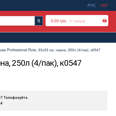
РУС
УКР
0.00
грн.
0 товарів
а Professional Ruta, 33х33 см, чорна, 250л (4/пак), к0547
на, 250л (4/пак), к0547
я? Телефонуйте.
64