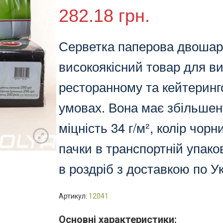
Professional
282.18
грн.
Ruta,
33х33
см,
Серветка паперова двошаро
чорна,
високоякісний товар для в
250л
(4/
ресторанному та кейтеринго
пак),
к0547
умовах. Вона має збільшен
кількість
міцність 34 г/м², колір чорн
пачки в транспортній упако
в роздріб з доставкою по Ук
Артикул:
12041
Основні характеристики: