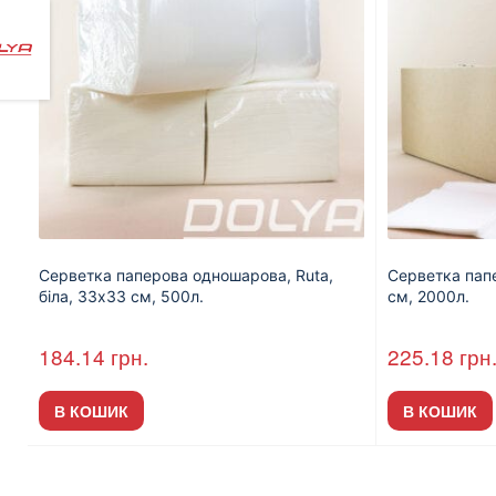
Серветка паперова одношарова, Ruta,
Серветка пап
біла, 33х33 см, 500л.
см, 2000л.
184.14
грн.
225.18
грн
В КОШИК
В КОШИК