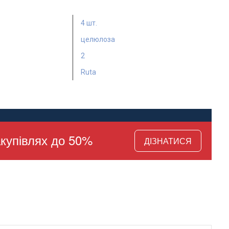
4 шт.
целюлоза
2
Ruta
купівлях до 50%
ДІЗНАТИСЯ