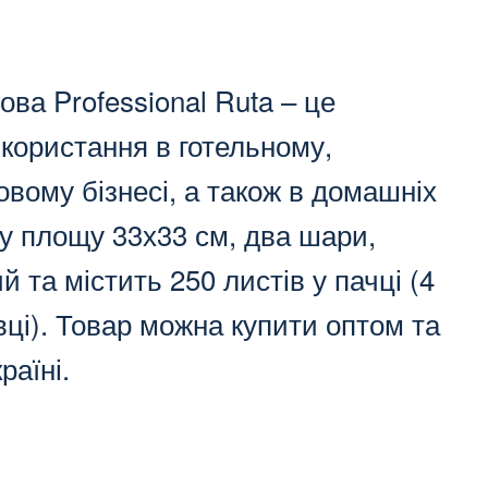
ва Professional Ruta – це
икористання в готельному,
вому бізнесі, а також в домашніх
у площу 33х33 см, два шари,
ий та містить 250 листів у пачці (4
вці). Товар можна купити оптом та
раїні.