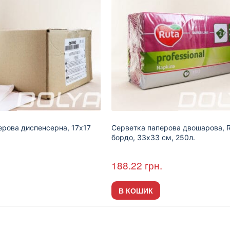
ерова диспенсерна, 17х17
Серветка паперова двошарова, R
бордо, 33х33 см, 250л.
.
188.22
грн.
В КОШИК