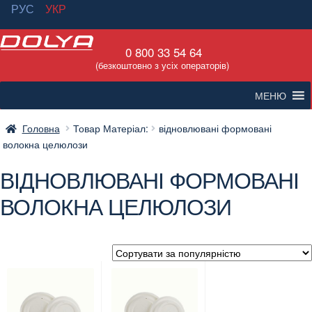
РУС
УКР
Перейти
Перейти
0 800 33 54 64
до
до
(безкоштовно з усіх операторів)
навігації
вмісту
МЕНЮ
Головна
Товар Матеріал:
відновлювані формовані
волокна целюлози
ВІДНОВЛЮВАНІ ФОРМОВАНІ
ВОЛОКНА ЦЕЛЮЛОЗИ