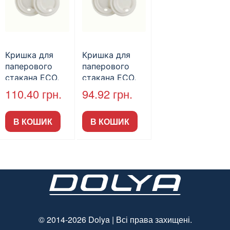
Кришка для
Кришка для
паперового
паперового
стакана ЕСО,
стакана ЕСО,
D-90, 50шт/пак
D-80, 50шт/пак
110.40
грн.
94.92
грн.
В КОШИК
В КОШИК
© 2014-2026 Dolya | Всі права захищені.