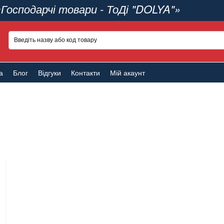
«Господарчі товари - ТоДі "DOLYA"»
а
Блог
Відгуки
Контакти
Мій акаунт