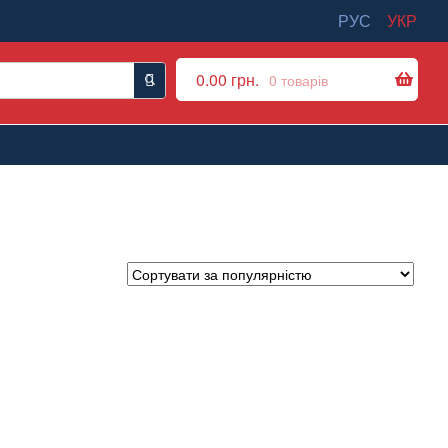
РУС
УКР
0.00
грн.
0 товарів