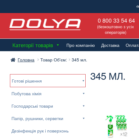
Перейти
Перейти
0 800 33 54 64
до
до
(безкоштовно з усіх
навігації
вмісту
операторів)
Категорії товарів
Про компанію
Доставка
Оплат
Головна
Товар Об'єм:
345 мл.
345 МЛ.
Готові рішення
Побутова хімія
Господарські товари
Папір, рушники, серветки
Дезінфекція рук і поверхонь