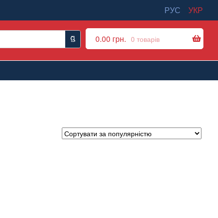
РУС
УКР
0.00
грн.
0 товарів