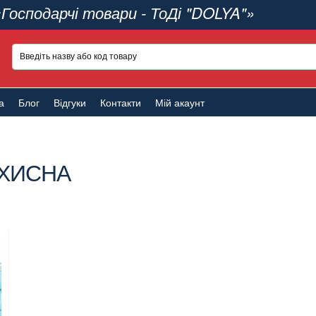
«Господарчі товари - ТоДі "DOLYA"»
а
Блог
Відгуки
Контакти
Мій акаунт
АХИСНА