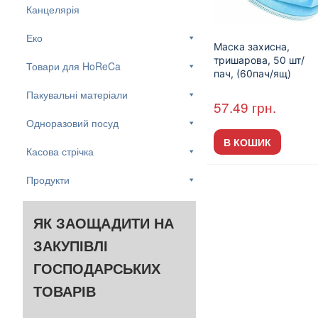
Канцелярія
Еко
Маска захисна,
тришарова, 50 шт/
Товари для HoReCa
пач, (60пач/ящ)
Пакувальні матеріали
57.49
грн.
Одноразовий посуд
В КОШИК
Касова стрічка
Продукти
ЯК ЗАОЩАДИТИ НА
ЗАКУПІВЛІ
ГОСПОДАРСЬКИХ
ТОВАРІВ