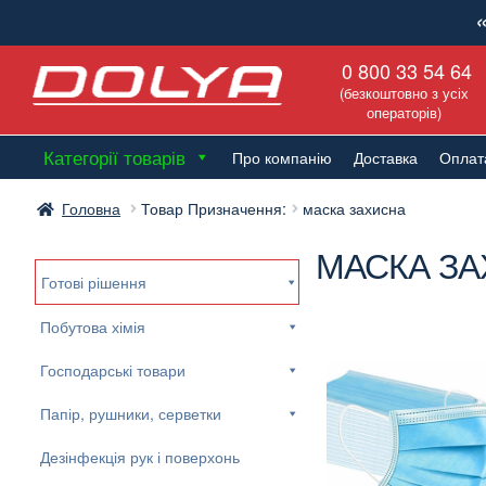
Перейти
Перейти
0 800 33 54 64
до
до
(безкоштовно з усіх
навігації
вмісту
операторів)
Категорії товарів
Про компанію
Доставка
Оплат
Головна
Товар Призначення:
маска захисна
МАСКА З
Готові рішення
Побутова хімія
Господарські товари
Папір, рушники, серветки
Дезінфекція рук і поверхонь