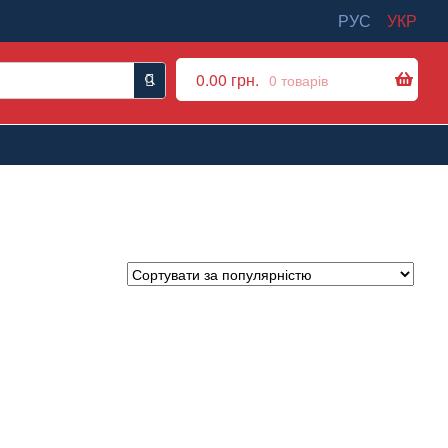
РУС
УКР
0.00
грн.
0 товарів