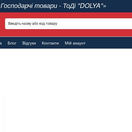
«Господарчі товари - ТоДі "DOLYA"»
а
Блог
Відгуки
Контакти
Мій акаунт