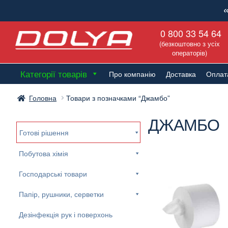
Перейти
Перейти
0 800 33 54 64
до
до
(безкоштовно з усіх
навігації
вмісту
операторів)
Категорії товарів
Про компанію
Доставка
Оплат
Головна
Товари з позначками “Джамбо”
ДЖАМБО
Готові рішення
Побутова хімія
Господарські товари
Папір, рушники, серветки
Дезінфекція рук і поверхонь