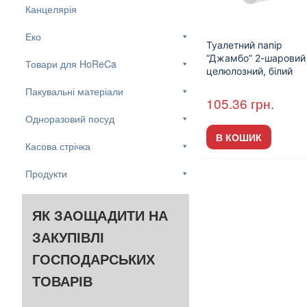
Канцелярія
Еко
Туалетний папір
“Джамбо” 2-шаровий
Товари для HoReCa
целюлозний, білий
110м з центральним
Пакувальні матеріали
витягом (12 шт/пак)
105.36
грн.
Одноразовий посуд
В КОШИК
Касова стрічка
Продукти
ЯК ЗАОЩАДИТИ НА
ЗАКУПІВЛІ
ГОСПОДАРСЬКИХ
ТОВАРІВ