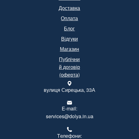
Доставка
Оплата
Блог
Відгуки
Магазин
Публічни
й договір
(оферта)
вулиця Сирецька, 33А
E-mail:
services@dolya.in.ua
Tелефони: