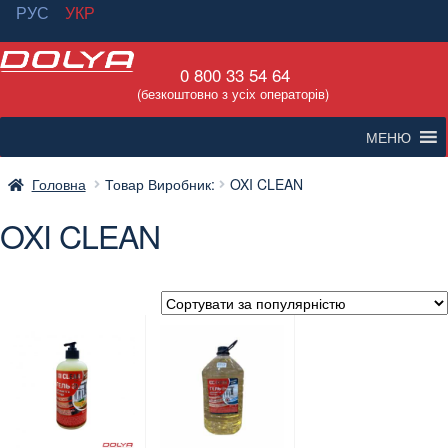
РУС
УКР
Перейти
Перейти
0 800 33 54 64
до
до
(безкоштовно з усіх операторів)
навігації
вмісту
МЕНЮ
Головна
Товар Виробник:
OXI CLEAN
OXI CLEAN