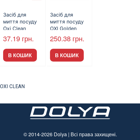
Засіб для
Засіб для
миття посуду
миття посуду
Oxi Clean
OXI Golden
Baking Soda
Гіпоалергенний
37.19
грн.
250.38
грн.
500мл (20 бут/
5л
пак)
В КОШИК
В КОШИК
OXI CLEAN
© 2014-2026 Dolya | Всі права захищені.