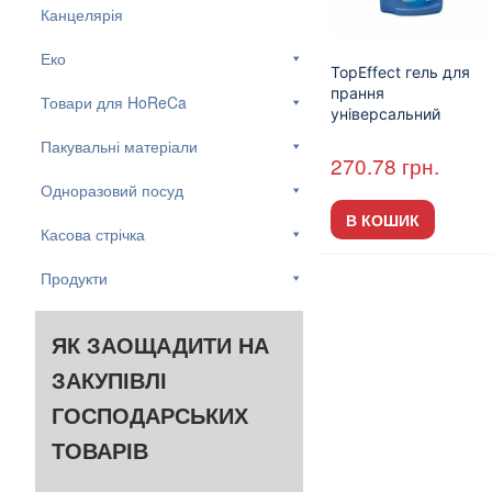
Канцелярія
Еко
TopEffect гель для
прання
Товари для HoReCa
універсальний
“Clean&Soft”, 5 л
Пакувальні матеріали
270.78
грн.
Одноразовий посуд
В КОШИК
Касова стрічка
Продукти
ЯК ЗАОЩАДИТИ НА
ЗАКУПІВЛІ
ГОСПОДАРСЬКИХ
ТОВАРІВ