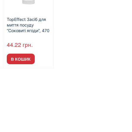
TopEffect Засіб для
миття посуду
“Соковиті ягоди”, 470
мл
44.22
грн.
В КОШИК