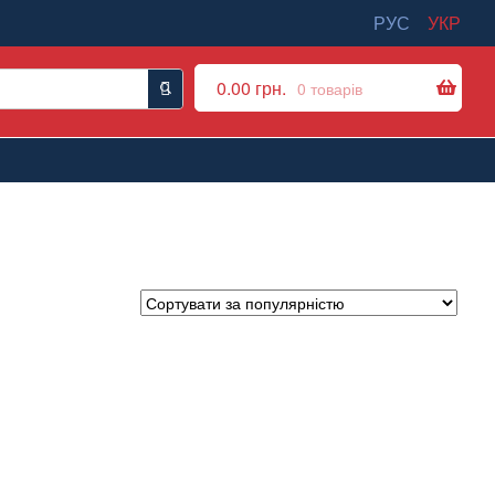
РУС
УКР
0.00
грн.
0 товарів