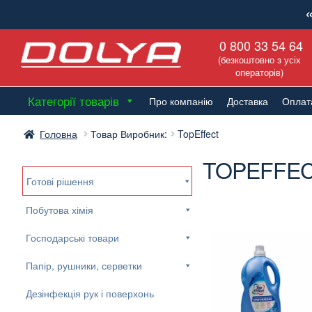
Перейти
Перейти
0 800 33 54 64
до
до
(безкоштовно з усіх
навігації
вмісту
операторів)
Категорії товарів
Про компанію
Доставка
Оплат
Головна
Товар Виробник:
TopEffect
TOPEFFE
Готові рішення
Побутова хімія
Господарські товари
Папір, рушники, серветки
Дезінфекція рук і поверхонь