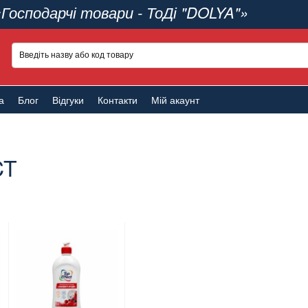
«Господарчі товари - ТоДі "DOLYA"»
а
Блог
Відгуки
Контакти
Мій акаунт
CT