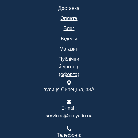
Доставка
Оплата
Блог
Відгуки
Магазин
Публічни
й договір
(оферта)
вулиця Сирецька, 33А
E-mail:
services@dolya.in.ua
Tелефони: