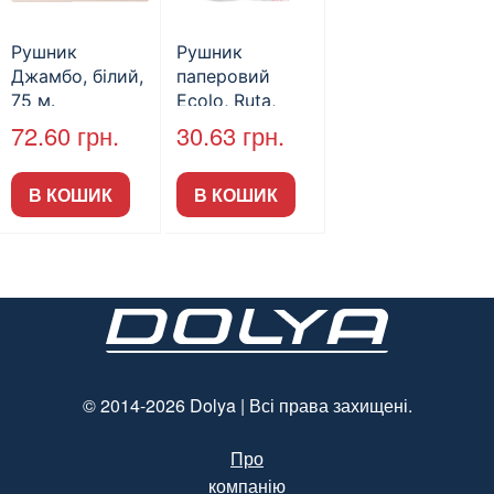
Рушник
Рушник
Джамбо, білий,
паперовий
75 м.
Ecolo, Ruta,
целюлозний, на
72.60
грн.
30.63
грн.
гільзі, 2 рул
В КОШИК
В КОШИК
© 2014-2026 Dolya | Всі права захищені.
Про
компанію