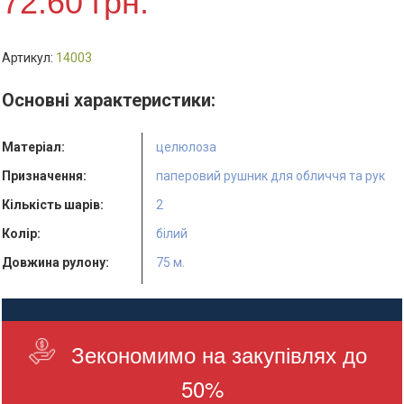
72.60
грн.
Артикул:
14003
Основні характеристики:
Матеріал:
целюлоза
Призначення:
паперовий рушник для обличчя та рук
Кількість шарів:
2
Колір:
білий
Довжина рулону:
75 м.
Кількість в упаковці:
2 шт.
Ціна:
за 1 рулон
Зекономимо на закупівлях до
Виробник:
Papero
Країна виробник:
Україна
50%