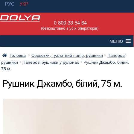
РУС
УКР
Перейти
Перейти
0 800 33 54 64
до
до
(безкоштовно з усіх операторів)
навігації
вмісту
МЕНЮ
Головна
Серветки, туалетний папір, рушники
Паперові
рушники
Паперові рушники у рулонах
Рушник Джамбо, білий,
75 м.
Рушник Джамбо, білий, 75 м.