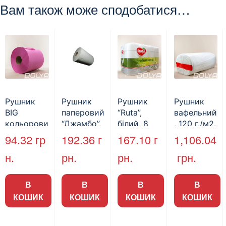
Вам також може сподобатися…
Рушник
Рушник
Рушник
Рушник
BIG
паперовий
“Ruta”,
вафельний
кольорови
“Джамбо”,
білий, 8
, 120 г./м2.
й, 20м.
целюлоза,
рул.
94.32
гр
192.36
г
167.10
г
1,106.04
без
н.
рн.
рн.
грн.
перфораці
ї, 100м.
В
В
В
В
КОШИК
КОШИК
КОШИК
КОШИК