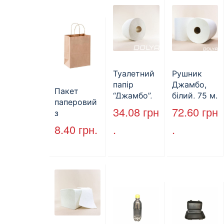
Туалетний
Рушник
папір
Джамбо,
Пакет
“Джамбо”,
білий, 75 м.
паперовий
130м.
34.08
грн
72.60
грн
з
крученими
8.40
грн.
.
.
ручками,
бурий, 350
мм*250
мм*140 мм.
(арт.27004)