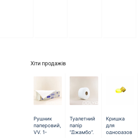
Хіти продажів
Рушник
Туалетний
Кришка
паперовий,
папір
для
VV, 1-
“Джамбо”,
одноразов