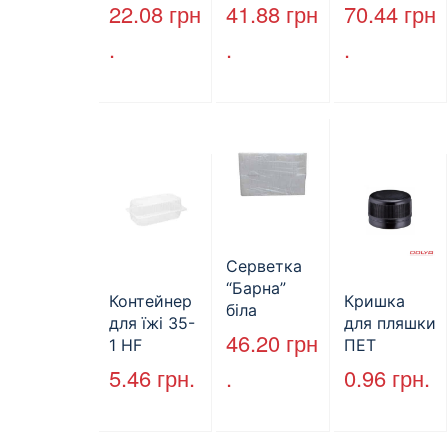
шаровий,
B2B
ої пляшки,
22.08
грн
41.88
грн
70.44
грн
макулатура
Service,
ПЕТ,
.
.
.
, сірий,
75м,
стандарт,
25х23см,
целюлозни
d=28 мм
160л.
й,
(арт.17019)
двошарови
й
Серветка
“Барна”
Контейнер
Кришка
біла
для їжі 35-
для пляшки
PAPERO
46.20
грн
1 HF
ПЕТ
500 шт (6/
227*127*85
стандарт
5.46
грн.
.
0.96
грн.
пак)
мм
(КВ-28мм),
(1700мл)
5000 шт./
400шт/ящ
ящ., чорна