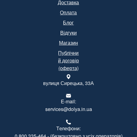
Доставка
Оплата
Блог
Відгуки
Магазин
Публічни
й договір
(оферта)
вулиця Сирецька, 33А
E-mail:
services@dolya.in.ua
Tелефони:
0 800 335-464
- (безкоштовно з усіх операторів)