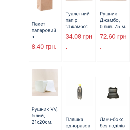
Туалетний
Рушник
папір
Джамбо,
Пакет
“Джамбо”,
білий, 75 м.
паперовий
130м.
34.08
грн
72.60
грн
з
крученими
8.40
грн.
.
.
ручками,
бурий, 350
мм*250
мм*140 мм.
(арт.27004)
Рушник VV,
білий,
Пляшка
Ланч-бокс
21х20см,
одноразов
без поділів
160л.