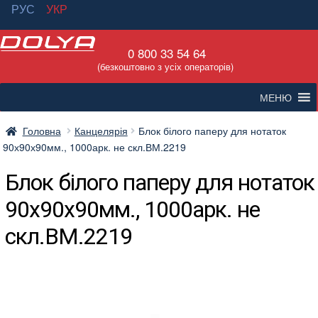
РУС
УКР
Перейти
Перейти
0 800 33 54 64
до
до
(безкоштовно з усіх операторів)
навігації
вмісту
МЕНЮ
Головна
Канцелярія
Блок білого паперу для нотаток
90х90х90мм., 1000арк. не скл.ВМ.2219
Блок білого паперу для нотаток
90х90х90мм., 1000арк. не
скл.ВМ.2219