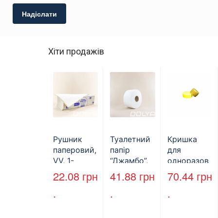
Хіти продажів
Рушник
Туалетний
Кришка
паперовий,
папір
для
VV, 1-
“Джамбо”,
одноразов
шаровий,
B2B
ої пляшки,
22.08
грн
41.88
грн
70.44
грн
макулатура
Service,
ПЕТ,
.
.
.
, сірий,
75м,
стандарт,
25х23см,
целюлозни
d=28 мм
160л.
й,
(арт.17019)