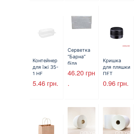
двошарови
й
Серветка
“Барна”
Контейнер
Кришка
біла
для їжі 35-
для пляшки
PAPERO
46.20
грн
1 HF
ПЕТ
500 шт (6/
227*127*85
стандарт
5.46
грн.
.
0.96
грн.
пак)
мм
(КВ-28мм),
(1700мл)
5000 шт./
400шт/ящ
ящ., чорна