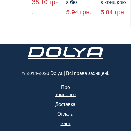
38.10
грн
а без
з кришкою
кришки,
HP-10, 240
.
5.94
грн.
5.04
грн.
ПЕТ, V=500
мм * 155
мл, d=28
мм * 70
мм
мм, об’єм
(арт.17014)
1300 мл,
полістирол
, чорний,
250 шт. /
Уп.
(Арт.15094)
© 2014-2026 Dolya | Всі права захищені.
Про
компанію
Доставка
Оплата
Блог