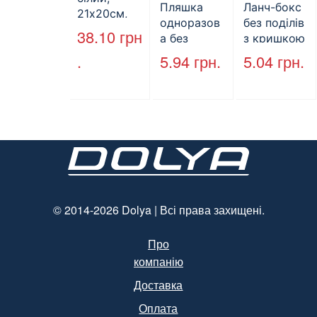
Пляшка
Ланч-бокс
21х20см,
одноразов
без поділів
160л.
38.10
грн
а без
з кришкою
кришки,
HP-10, 240
.
5.94
грн.
5.04
грн.
ПЕТ, V=500
мм * 155
мл, d=28
мм * 70
мм
мм, об’єм
(арт.17014)
1300 мл,
полістирол
, чорний,
250 шт. /
Уп.
(Арт.15094)
© 2014-2026 Dolya | Всі права захищені.
Про
компанію
Доставка
Оплата