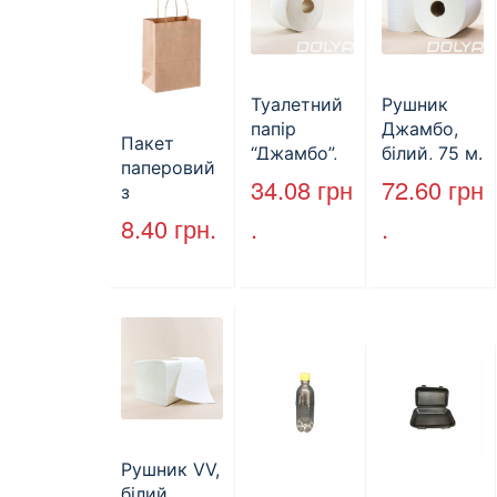
Туалетний
Рушник
папір
Джамбо,
Пакет
“Джамбо”,
білий, 75 м.
паперовий
130м.
34.08
грн
72.60
грн
з
крученими
8.40
грн.
.
.
ручками,
бурий, 350
мм*250
мм*140 мм.
(арт.27004)
Рушник VV,
білий,