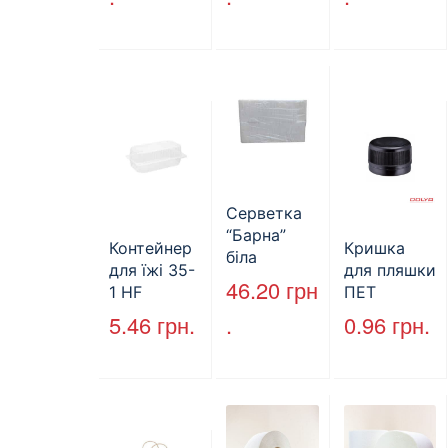
25х23см,
целюлозни
d=28 мм
160л.
й,
(арт.17019)
двошарови
й
Серветка
“Барна”
Контейнер
Кришка
біла
для їжі 35-
для пляшки
PAPERO
46.20
грн
1 HF
ПЕТ
500 шт (6/
227*127*85
стандарт
5.46
грн.
.
0.96
грн.
пак)
мм
(КВ-28мм),
(1700мл)
5000 шт./
400шт/ящ
ящ., чорна