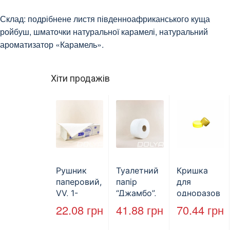
Склад: подрібнене листя південноафриканського куща
ройбуш, шматочки натуральної карамелі, натуральний
ароматизатор «Карамель».
Хіти продажів
Рушник
Туалетний
Кришка
паперовий,
папір
для
VV, 1-
“Джамбо”,
одноразов
шаровий,
B2B
ої пляшки,
22.08
грн
41.88
грн
70.44
грн
макулатура
Service,
ПЕТ,
.
.
.
, сірий,
75м,
стандарт,