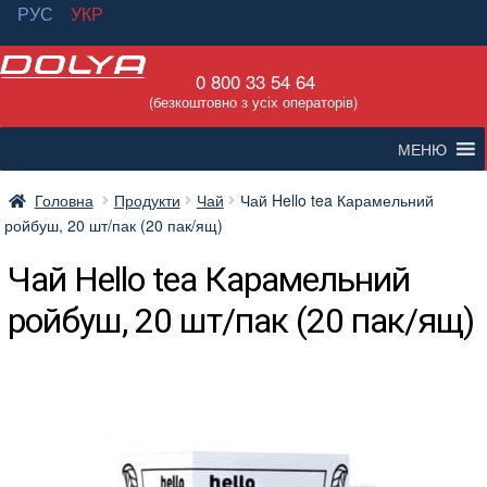
РУС
УКР
Перейти
Перейти
0 800 33 54 64
до
до
(безкоштовно з усіх операторів)
навігації
вмісту
МЕНЮ
Головна
Продукти
Чай
Чай Hello tea Карамельний
ройбуш, 20 шт/пак (20 пак/ящ)
Чай Hello tea Карамельний
ройбуш, 20 шт/пак (20 пак/ящ)