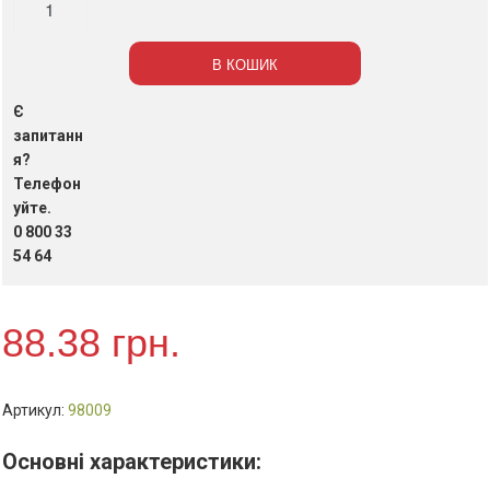
Hello
tea
В КОШИК
Карамельний
ройбуш,
Є
20
запитанн
шт/
я?
Телефон
пак
уйте.
(20
0 800 33
пак/
54 64
ящ)
кількість
88.38
грн.
Артикул:
98009
Основні характеристики: