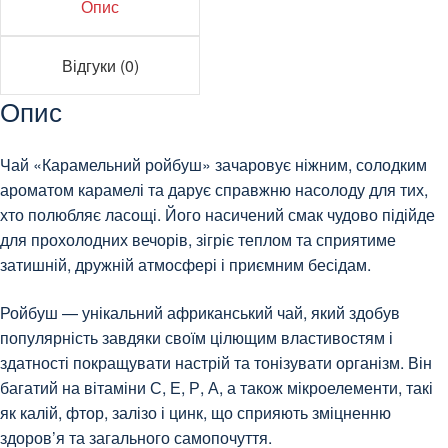
Опис
Відгуки (0)
Опис
Чай «Карамельний ройбуш» зачаровує ніжним, солодким
ароматом карамелі та дарує справжню насолоду для тих,
хто полюбляє ласощі. Його насичений смак чудово підійде
для прохолодних вечорів, зігріє теплом та сприятиме
затишній, дружній атмосфері і приємним бесідам.
Ройбуш — унікальний африканський чай, який здобув
популярність завдяки своїм цілющим властивостям і
здатності покращувати настрій та тонізувати організм. Він
багатий на вітаміни С, Е, Р, А, а також мікроелементи, такі
як калій, фтор, залізо і цинк, що сприяють зміцненню
здоров’я та загального самопочуття.