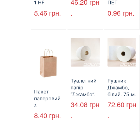
46.20
грн
1 HF
ПЕТ
500 шт (6/
227*127*85
стандарт
5.46
грн.
.
0.96
грн.
пак)
мм
(КВ-28мм),
(1700мл)
5000 шт./
400шт/ящ
ящ., чорна
Туалетний
Рушник
папір
Джамбо,
Пакет
“Джамбо”,
білий, 75 м.
паперовий
130м.
34.08
грн
72.60
грн
з
крученими
8.40
грн.
.
.
ручками,
бурий, 350
мм*250
мм*140 мм.