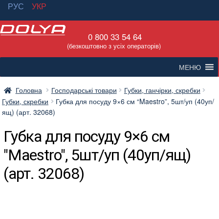
РУС
УКР
Перейти
Перейти
0 800 33 54 64
до
до
(безкоштовно з усіх операторів)
навігації
вмісту
МЕНЮ
Головна
Господарські товари
Губки, ганчірки, скребки
Губки, скребки
Губка для посуду 9×6 см “Maestro”, 5шт/уп (40уп/
ящ) (арт. 32068)
Губка для посуду 9×6 см
"Maestro", 5шт/уп (40уп/ящ)
(арт. 32068)