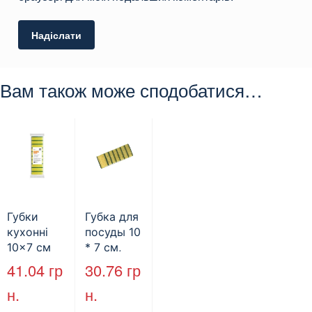
Вам також може сподобатися…
Губки
Губка для
кухонні
посуды 10
10×7 см
* 7 см,
“Бобс” 10
крупнопор
41.04
гр
30.76
гр
шт (35пак/
истая,
н.
н.
ящ)
“Супер
пена”, 8шт