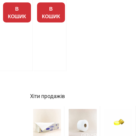
/ пак
В
В
(19пак /
КОШИК
КОШИК
ящ).
Хіти продажів