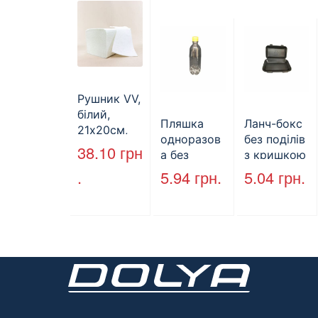
(арт.27004)
Рушник VV,
білий,
Пляшка
Ланч-бокс
21х20см,
одноразов
без поділів
160л.
38.10
грн
а без
з кришкою
кришки,
HP-10, 240
.
5.94
грн.
5.04
грн.
ПЕТ, V=500
мм * 155
мл, d=28
мм * 70
мм
мм, об’єм
(арт.17014)
1300 мл,
полістирол
, чорний,
250 шт. /
Уп.
(Арт.15094)