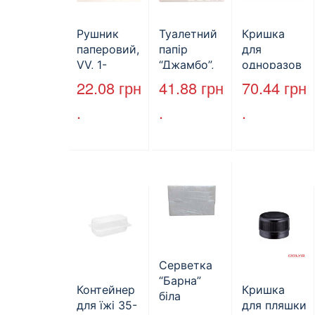
Рушник
Туалетний
Кришка
паперовий,
папір
для
VV, 1-
“Джамбо”,
одноразов
шаровий,
B2B
ої пляшки,
22.08
грн
41.88
грн
70.44
грн
макулатура
Service,
ПЕТ,
.
.
.
, сірий,
75м,
стандарт,
25х23см,
целюлозни
d=28 мм
160л.
й,
(арт.17019)
двошарови
й
Серветка
“Барна”
Контейнер
Кришка
біла
для їжі 35-
для пляшки
PAPERO