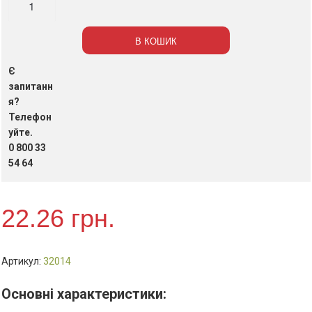
кухонні
9×6
В КОШИК
см
"Profit
Є
Stella"
запитанн
6шт/
я?
Телефон
пак
уйте.
кількість
0 800 33
54 64
22.26
грн.
Артикул:
32014
Основні характеристики: