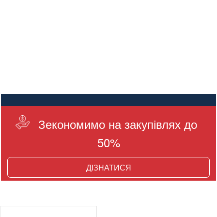
Зекономимо на закупівлях до
50%
ДІЗНАТИСЯ