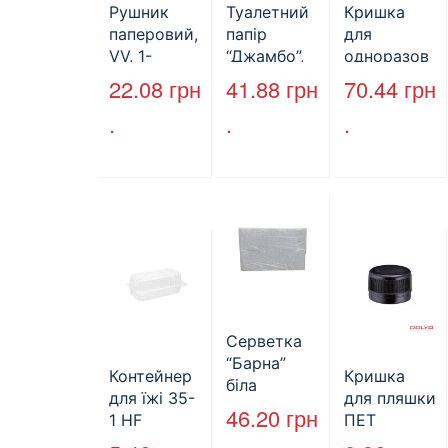
Рушник
Туалетний
Кришка
паперовий,
папір
для
VV, 1-
“Джамбо”,
одноразов
шаровий,
B2B
ої пляшки,
22.08
грн
41.88
грн
70.44
грн
макулатура
Service,
ПЕТ,
.
.
.
, сірий,
75м,
стандарт,
25х23см,
целюлозни
d=28 мм
160л.
й,
(арт.17019)
двошарови
й
Серветка
“Барна”
Контейнер
Кришка
біла
для їжі 35-
для пляшки
PAPERO
46.20
грн
1 HF
ПЕТ
500 шт (6/
227*127*85
стандарт