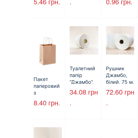
5.46
грн.
.
0.96
грн.
пак)
мм
(КВ-28мм),
(1700мл)
5000 шт./
400шт/ящ
ящ., чорна
Туалетний
Рушник
папір
Джамбо,
Пакет
“Джамбо”,
білий, 75 м.
паперовий
130м.
34.08
грн
72.60
грн
з
крученими
8.40
грн.
.
.
ручками,
бурий, 350
мм*250
мм*140 мм.
(арт.27004)