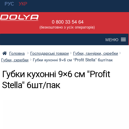
РУС
УКР
Перейти
Перейти
0 800 33 54 64
до
до
(безкоштовно з усіх операторів)
навігації
вмісту
МЕНЮ
Головна
Господарські товари
Губки, ганчірки, скребки
Губки, скребки
Губки кухонні 9×6 см “Profit Stella” 6шт/пак
Губки кухонні 9×6 см "Profit
Stella" 6шт/пак