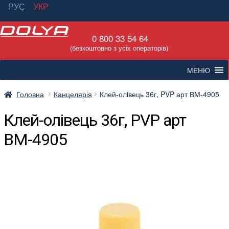
РУС
УКР
Перейти
Перейти
0 800 33 54 64
до
до
(безкоштовно з усіх операторів)
навігації
вмісту
МЕНЮ
Головна
Канцелярія
Клей-олiвець 36г, PVP арт ВМ-4905
Клей-олiвець 36г, PVP арт
ВМ-4905