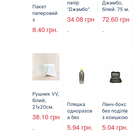
папір
Джамбо,
Пакет
“Джамбо”,
білий, 75 м.
паперовий
130м.
34.08
грн
72.60
грн
з
крученими
8.40
грн.
.
.
ручками,
бурий, 350
мм*250
мм*140 мм.
(арт.27004)
Рушник VV,
білий,
Пляшка
Ланч-бокс
21х20см,
одноразов
без поділів
160л.
38.10
грн
а без
з кришкою
кришки,
HP-10, 240
.
5.94
грн.
5.04
грн.
ПЕТ, V=500
мм * 155