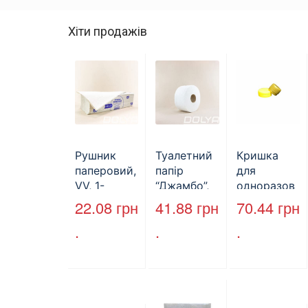
Хіти продажів
Рушник
Туалетний
Кришка
паперовий,
папір
для
VV, 1-
“Джамбо”,
одноразов
шаровий,
B2B
ої пляшки,
22.08
грн
41.88
грн
70.44
грн
макулатура
Service,
ПЕТ,
.
.
.
, сірий,
75м,
стандарт,
25х23см,
целюлозни
d=28 мм
160л.
й,
(арт.17019)
двошарови
й