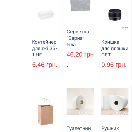
Серветка
“Барна”
Контейнер
Кришка
біла
для їжі 35-
для пляшки
PAPERO
46.20
грн
1 HF
ПЕТ
500 шт (6/
227*127*85
стандарт
5.46
грн.
.
0.96
грн.
пак)
мм
(КВ-28мм),
(1700мл)
5000 шт./
400шт/ящ
ящ., чорна
Туалетний
Рушник