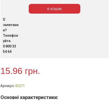
олiвець
36г,
В КОШИК
PVP
арт
Є
ВМ-4905
запитанн
кількість
я?
Телефон
уйте.
0 800 33
54 64
15.96
грн.
Артикул:
45271
Основні характеристики: