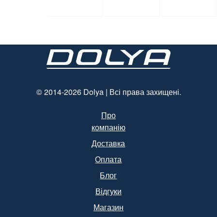
мл, d=28
мм * 70
мм
мм, об’єм
(арт.17014)
1300 мл,
полістирол
, чорний,
250 шт. /
Уп.
(Арт.15094)
© 2014-2026 Dolya | Всі права захищені.
Про
компанію
Доставка
Оплата
Блог
Відгуки
Магазин