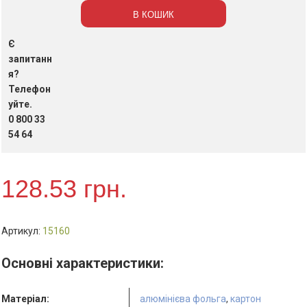
100
В КОШИК
шт.
кількість
Є
запитанн
я?
Телефон
уйте.
0 800 33
54 64
128.53
грн.
Артикул:
15160
Основні характеристики:
Матеріал:
алюмінієва фольга
,
картон