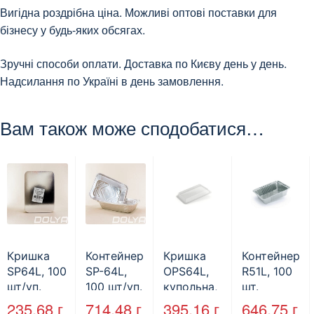
Вигідна роздрібна ціна. Можливі оптові поставки для
бізнесу у будь-яких обсягах.
Зручні способи оплати. Доставка по Києву день у день.
Надсилання по Україні в день замовлення.
Вам також може сподобатися…
Кришка
Контейнер
Кришка
Контейнер
SP64L, 100
SP-64L,
OPS64L,
R51L, 100
шт/уп.
100 шт/уп.
купольна,
шт.
100 шт.
235.68
г
714.48
г
395.16
г
646.75
г