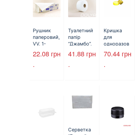
Рушник
Туалетний
Кришка
паперовий,
папір
для
VV, 1-
“Джамбо”,
одноразов
шаровий,
B2B
ої пляшки,
22.08
грн
41.88
грн
70.44
грн
макулатура
Service,
ПЕТ,
.
.
.
, сірий,
75м,
стандарт,
25х23см,
целюлозни
d=28 мм
160л.
й,
(арт.17019)
двошарови
й
Серветка