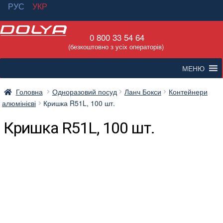
РУС
УКР
Перейти
Перейти
0 800 33 54 64
до
до
(безкоштовно з усіх операторів)
навігації
вмісту
МЕНЮ
Головна
Одноразовий посуд
Ланч Бокси
Контейнери
алюмінієві
Кришка R51L, 100 шт.
Кришка R51L, 100 шт.