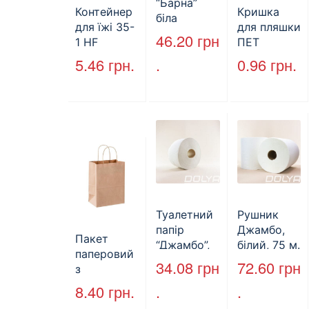
“Барна”
Контейнер
Кришка
біла
для їжі 35-
для пляшки
PAPERO
46.20
грн
1 HF
ПЕТ
500 шт (6/
227*127*85
стандарт
5.46
грн.
.
0.96
грн.
пак)
мм
(КВ-28мм),
(1700мл)
5000 шт./
400шт/ящ
ящ., чорна
Туалетний
Рушник
папір
Джамбо,
Пакет
“Джамбо”,
білий, 75 м.
паперовий
130м.
34.08
грн
72.60
грн
з
крученими
8.40
грн.
.
.
ручками,