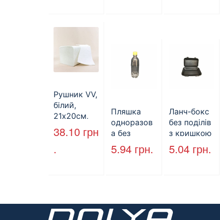
бурий, 350
мм*250
мм*140 мм.
(арт.27004)
Рушник VV,
білий,
Пляшка
Ланч-бокс
21х20см,
одноразов
без поділів
160л.
38.10
грн
а без
з кришкою
кришки,
HP-10, 240
.
5.94
грн.
5.04
грн.
ПЕТ, V=500
мм * 155
мл, d=28
мм * 70
мм
мм, об’єм
(арт.17014)
1300 мл,
полістирол
, чорний,
250 шт. /