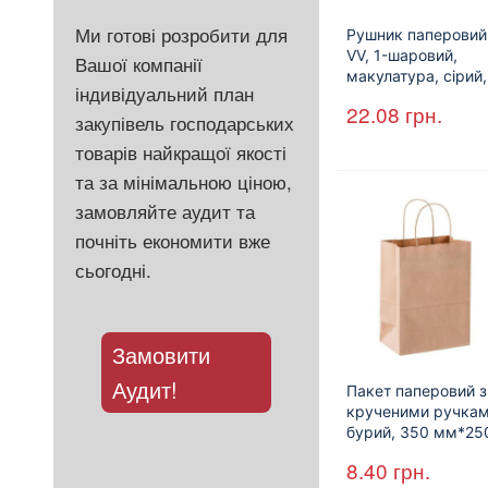
Ми готові розробити для
Рушник паперовий
VV, 1-шаровий,
Вашої компанії
макулатура, сірий,
індивідуальний план
25х23см, 160л.
22.08
грн.
закупівель господарських
товарів найкращої якості
та за мінімальною ціною,
замовляйте аудит та
почніть економити вже
сьогодні.
Замовити
Аудит!
Пакет паперовий з
крученими ручкам
бурий, 350 мм*25
мм*140 мм.
8.40
грн.
(арт.27004)