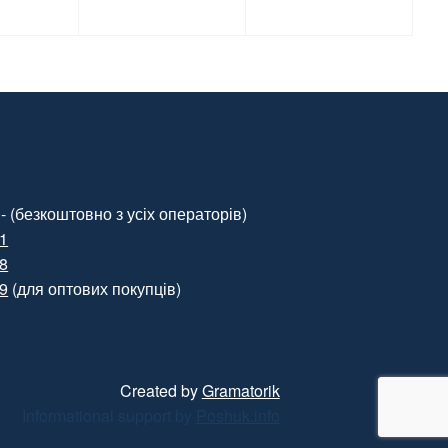
чорний, 250 шт. / Уп.
(Арт.15094)
- (безкоштовно з усіх операторів)
01
88
99
(для оптових покупців)
Created by
Gramatorik
Informational support by
Poshuk.info