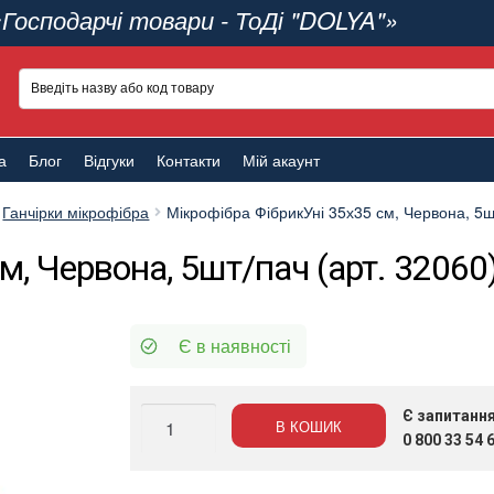
«Господарчі товари - ТоДі "DOLYA"»
а
Блог
Відгуки
Контакти
Мій акаунт
Ганчірки мікрофібра
Мікрофібра ФібрикУні 35х35 см, Червона, 5шт
м, Червона, 5шт/пач (арт. 32060
Є в наявності
Мікрофібра
Є запитанн
В КОШИК
ФібрикУні
0 800 33 54 
35х35