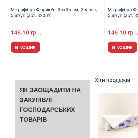
Мікрофібра ФібрикУні 35х35 см, Зелена,
Мікрофібра Фі
5шт/уп (арт. 32061)
5шт/уп (арт. 
146.10
грн.
146.10
грн
В КОШИК
В КОШИК
Хіти продажів
ЯК ЗАОЩАДИТИ НА
ЗАКУПІВЛІ
ГОСПОДАРСЬКИХ
ТОВАРІВ