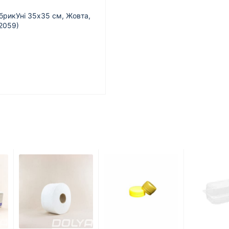
брикУні 35х35 см, Жовта,
32059)
.