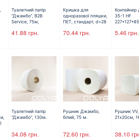
,
Туалетний папір
Кришка для
Контейнер 
“Джамбо”, B2B
одноразової пляшки,
35-1 HF
Service, 75м,
ПЕТ, стандарт, d=28
227*127*8
целюлозний,
мм (арт.17019)
(1700мл) 
41.88
грн.
70.44
грн.
5.46
грн.
двошаровий
Туалетний папір
Рушник Джамбо,
Рушник VV,
и,
“Джамбо”, 130м.
білий, 75 м.
21х20см, 1
0
34.08
грн.
72.60
грн.
38.10
гр