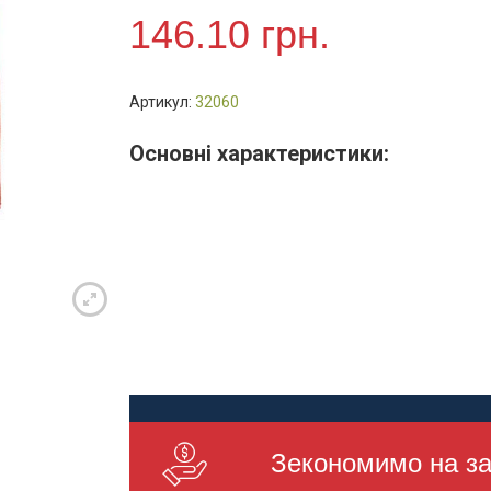
см,
146.10
грн.
Червона,
5шт/
пач
Артикул:
32060
(арт.
32060)
Основні характеристики:
кількість
Зекономимо на за