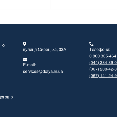
нію
вулиця Сирецька, 33А
Tелефони:
0 800 335-464
(044) 334-39-
E-mail:
(067) 238-42-
services@dolya.in.ua
(067) 141-24-
договір