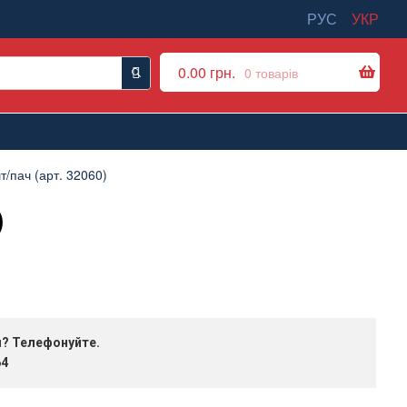
РУС
УКР
0.00
грн.
0 товарів
/пач (арт. 32060)
)
я? Телефонуйте.
64