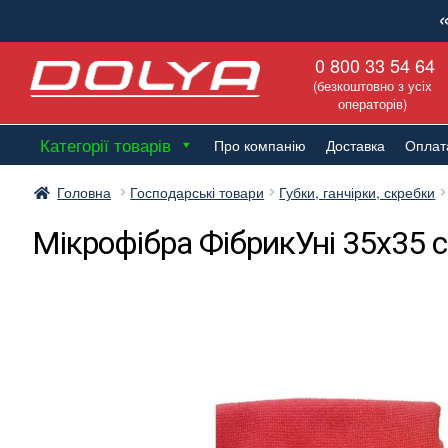
Перейти
Перейти
0 800 33 54 64
до
до
(безкоштовно з усіх
навігації
вмісту
операторів)
Категорії товарів
Про компанію
Доставка
Оплат
Головна
Господарські товари
Губки, ганчірки, скребки
Мікрофібра ФібрикУні 35х35 с