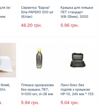
для їжі
Серветка “Барна”
Кришка для пляшки
біла PAPERO 500 шт
ПЕТ стандарт
5мм
(6/пак)
(КВ-28мм), 5000
400шт/ящ
шт./ящ., чорна
46.20
грн.
0.96
грн.
 білий,
Пляшка одноразова
Ланч-бокс без
60л.
без кришки, ПЕТ,
поділів з кришкою
V=500 мл, d=28 мм
HP-10, 240 мм * 155
(арт.17014)
мм * 70 мм, об’єм
н.
5.94
грн.
5.04
грн.
1300 мл, полістирол,