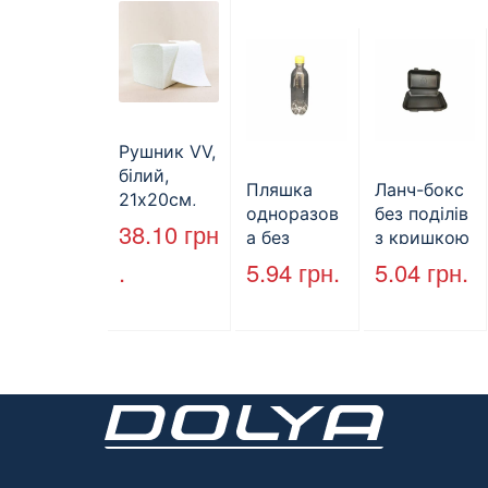
(арт.27004)
Рушник VV,
білий,
Пляшка
Ланч-бокс
21х20см,
одноразов
без поділів
160л.
38.10
грн
а без
з кришкою
кришки,
HP-10, 240
.
5.94
грн.
5.04
грн.
ПЕТ, V=500
мм * 155
мл, d=28
мм * 70
мм
мм, об’єм
(арт.17014)
1300 мл,
полістирол
, чорний,
250 шт. /
Уп.
(Арт.15094)