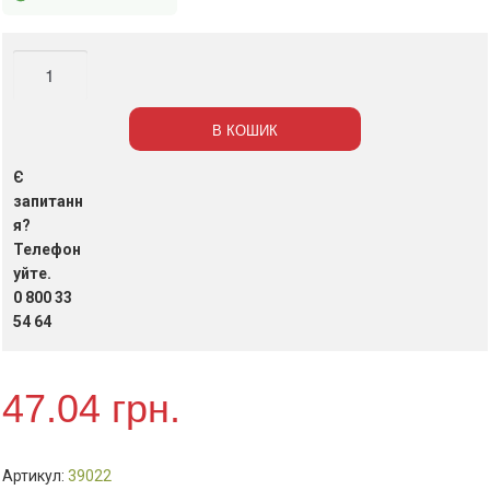
Освіжувач
повітря
Econom,
В КОШИК
Зелене
Яблуко,
Є
300мл
запитанн
(24шт/
я?
Телефон
пак).
уйте.
кількість
0 800 33
54 64
47.04
грн.
Артикул:
39022