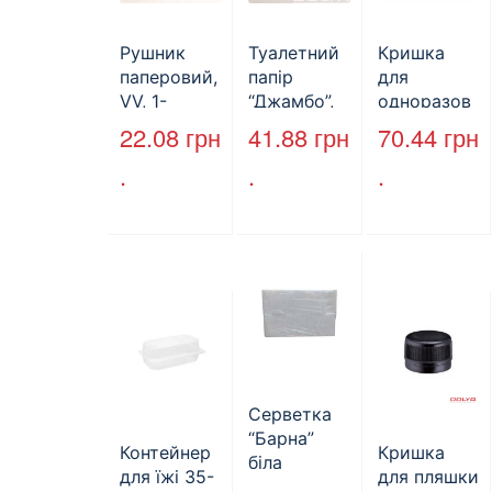
Рушник
Туалетний
Кришка
паперовий,
папір
для
VV, 1-
“Джамбо”,
одноразов
шаровий,
B2B
ої пляшки,
22.08
грн
41.88
грн
70.44
грн
макулатура
Service,
ПЕТ,
.
.
.
, сірий,
75м,
стандарт,
25х23см,
целюлозни
d=28 мм
160л.
й,
(арт.17019)
двошарови
й
Серветка
“Барна”
Контейнер
Кришка
біла
для їжі 35-
для пляшки
PAPERO