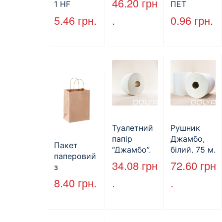
46.20
грн
1 HF
ПЕТ
500 шт (6/
227*127*85
стандарт
5.46
грн.
.
0.96
грн.
пак)
мм
(КВ-28мм),
(1700мл)
5000 шт./
400шт/ящ
ящ., чорна
Туалетний
Рушник
папір
Джамбо,
Пакет
“Джамбо”,
білий, 75 м.
паперовий
130м.
34.08
грн
72.60
грн
з
крученими
8.40
грн.
.
.
ручками,
бурий, 350
мм*250
мм*140 мм.