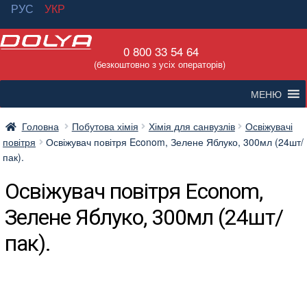
РУС
УКР
Перейти
Перейти
0 800 33 54 64
до
до
(безкоштовно з усіх операторів)
навігації
вмісту
МЕНЮ
Головна
Побутова хімія
Хімія для санвузлів
Освіжувачі
повітря
Освіжувач повітря Econom, Зелене Яблуко, 300мл (24шт/
пак).
Освіжувач повітря Econom,
Зелене Яблуко, 300мл (24шт/
пак).