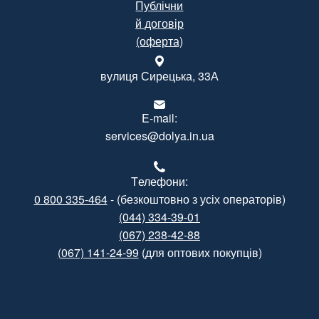
Публічни
й договір
(оферта)
вулиця Сирецька, 33А
E-mail:
services@dolya.in.ua
Tелефони:
0 800 335-464
- (безкоштовно з усіх операторів)
(044) 334-39-01
(067) 238-42-88
(067) 141-24-99
(для оптових покупців)