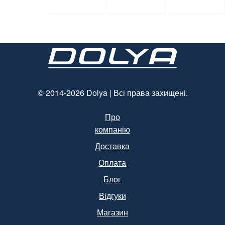
мл, d=28
мм * 70
мм
мм, об’єм
(арт.17014)
1300 мл,
полістирол
, чорний,
250 шт. /
Уп.
(Арт.15094)
© 2014-2026 Dolya | Всі права захищені.
Про
компанію
Доставка
Оплата
Блог
Відгуки
Магазин