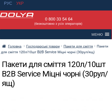
РУС
УКР
Перейти
Перейти
0 800 33 54 64
до
до
(безкоштовно з усіх операторів)
навігації
вмісту
МЕНЮ
Головна
Господарські товари
Пакети для сміття
Пакети
для сміття 120л/10шт B2B Service Міцні чорні (30рул/ящ)
Пакети для сміття 120л/10шт
B2B Service Міцні чорні (30рул/
ящ)