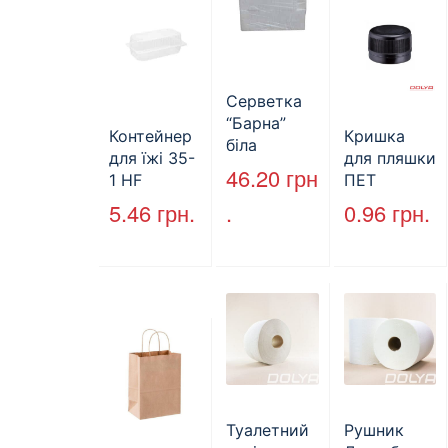
Серветка
“Барна”
Контейнер
Кришка
біла
для їжі 35-
для пляшки
PAPERO
46.20
грн
1 HF
ПЕТ
500 шт (6/
227*127*85
стандарт
5.46
грн.
.
0.96
грн.
пак)
мм
(КВ-28мм),
(1700мл)
5000 шт./
400шт/ящ
ящ., чорна
Туалетний
Рушник