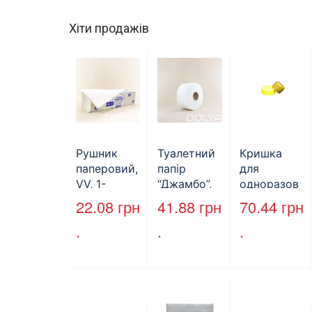
Хіти продажів
Рушник
Туалетний
Кришка
паперовий,
папір
для
VV, 1-
“Джамбо”,
одноразов
шаровий,
B2B
ої пляшки,
22.08
грн
41.88
грн
70.44
грн
макулатура
Service,
ПЕТ,
.
.
.
, сірий,
75м,
стандарт,
25х23см,
целюлозни
d=28 мм
160л.
й,
(арт.17019)
двошарови
й