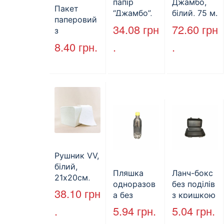
папір
Джамбо,
Пакет
“Джамбо”,
білий, 75 м.
паперовий
130м.
34.08
грн
72.60
грн
з
крученими
8.40
грн.
.
.
ручками,
бурий, 350
мм*250
мм*140 мм.
(арт.27004)
Рушник VV,
білий,
Пляшка
Ланч-бокс
21х20см,
одноразов
без поділів
160л.
38.10
грн
а без
з кришкою
кришки,
HP-10, 240
.
5.94
грн.
5.04
грн.
ПЕТ, V=500
мм * 155