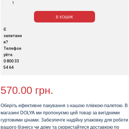
-
палет
В КОШИК
300м
х
Є
50см,
запитанн
17
я?
Телефон
мкм
уйте.
(2,3
0 800 33
кг)
54 64
кількість
570.00
грн.
Оберіть ефективне пакування з нашою плівкою-палетою. В
магазині DOLYA ми пропонуємо цей товар за вигідними
гуртовими цінами. Забезпечте надійну упаковку для роботи
вашого бізнесу чи дому та скористайтеся доставкою по