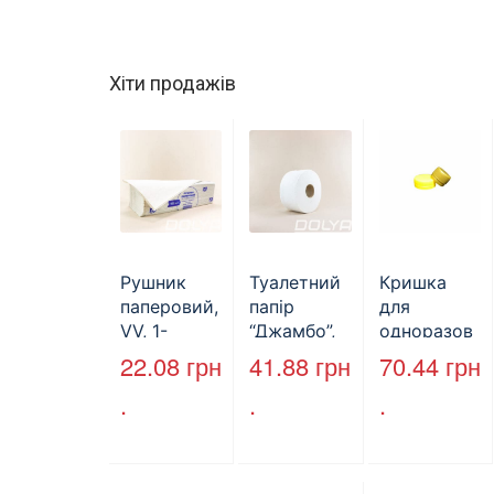
Хіти продажів
Рушник
Туалетний
Кришка
паперовий,
папір
для
VV, 1-
“Джамбо”,
одноразов
шаровий,
B2B
ої пляшки,
22.08
грн
41.88
грн
70.44
грн
макулатура
Service,
ПЕТ,
.
.
.
, сірий,
75м,
стандарт,
25х23см,
целюлозни
d=28 мм
160л.
й,
(арт.17019)
двошарови