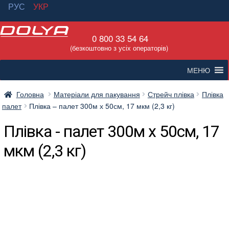
РУС
УКР
Перейти
Перейти
0 800 33 54 64
до
до
(безкоштовно з усіх операторів)
навігації
вмісту
МЕНЮ
Головна
Матеріали для пакування
Стрейч плівка
Плівка
палет
Плівка – палет 300м х 50см, 17 мкм (2,3 кг)
Плівка - палет 300м х 50см, 17
мкм (2,3 кг)