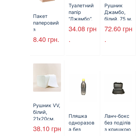
Туалетний
Рушник
папір
Джамбо,
Пакет
“Джамбо”,
білий, 75 м.
паперовий
130м.
34.08
грн
72.60
грн
з
крученими
8.40
грн.
.
.
ручками,
бурий, 350
мм*250
мм*140 мм.
(арт.27004)
Рушник VV,
білий,
Пляшка
Ланч-бокс
21х20см,
одноразов
без поділів
160л.
38.10
грн
а без
з кришкою
кришки,
HP-10, 240