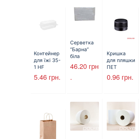
й
Серветка
“Барна”
Контейнер
Кришка
біла
для їжі 35-
для пляшки
PAPERO
46.20
грн
1 HF
ПЕТ
500 шт (6/
227*127*85
стандарт
5.46
грн.
.
0.96
грн.
пак)
мм
(КВ-28мм),
(1700мл)
5000 шт./
400шт/ящ
ящ., чорна