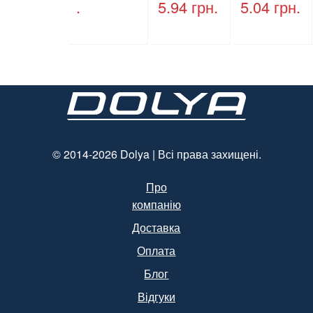
.
5.94
грн.
5.04
грн.
ПЕТ, V=500
мм * 155
мл, d=28
мм * 70
мм
мм, об’єм
(арт.17014)
1300 мл,
полістирол
, чорний,
250 шт. /
Уп.
(Арт.15094)
© 2014-2026 Dolya | Всі права захищені.
Про
компанію
Доставка
Оплата
Блог
Відгуки