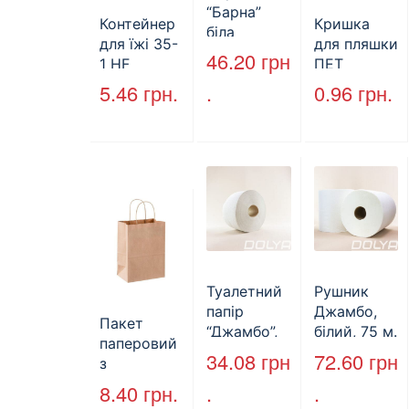
“Барна”
Контейнер
Кришка
біла
для їжі 35-
для пляшки
PAPERO
46.20
грн
1 HF
ПЕТ
500 шт (6/
227*127*85
стандарт
5.46
грн.
.
0.96
грн.
пак)
мм
(КВ-28мм),
(1700мл)
5000 шт./
400шт/ящ
ящ., чорна
Туалетний
Рушник
папір
Джамбо,
Пакет
“Джамбо”,
білий, 75 м.
паперовий
130м.
34.08
грн
72.60
грн
з
крученими
8.40
грн.
.
.
ручками,