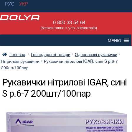
РУС
УКР
Перейти
Перейти
0 800 33 54 64
до
до
(безкоштовно з усіх операторів)
навігації
вмісту
МЕНЮ
Головна
Господарські товари
Одноразові рукавички
Нітрилові рукавички
Рукавички нітрилові IGAR, сині S р.6-7
200шт/100пар
Рукавички нітрилові IGAR, сині
S р.6-7 200шт/100пар