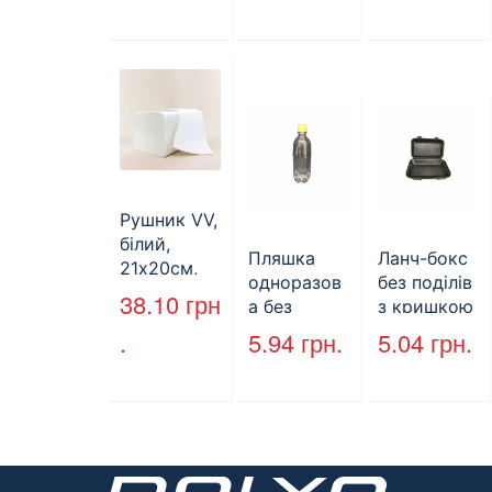
бурий, 350
мм*250
мм*140 мм.
(арт.27004)
Рушник VV,
білий,
Пляшка
Ланч-бокс
21х20см,
одноразов
без поділів
160л.
38.10
грн
а без
з кришкою
кришки,
HP-10, 240
.
5.94
грн.
5.04
грн.
ПЕТ, V=500
мм * 155
мл, d=28
мм * 70
мм
мм, об’єм
(арт.17014)
1300 мл,
полістирол
, чорний,