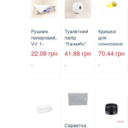
Рушник
Туалетний
Кришка
паперовий,
папір
для
VV, 1-
“Джамбо”,
одноразов
шаровий,
B2B
ої пляшки,
22.08
грн
41.88
грн
70.44
грн
макулатура
Service,
ПЕТ,
.
.
.
, сірий,
75м,
стандарт,
25х23см,
целюлозни
d=28 мм
160л.
й,
(арт.17019)
двошарови
й
Серветка