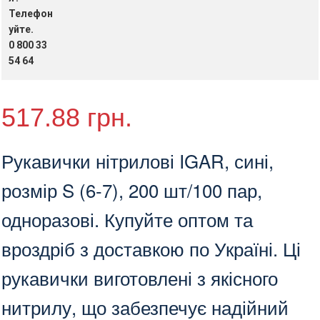
Телефон
200шт/100пар
уйте.
кількість
0 800 33
54 64
517.88
грн.
Рукавички нітрилові IGAR, сині,
розмір S (6-7), 200 шт/100 пар,
одноразові. Купуйте оптом та
вроздріб з доставкою по Україні. Ці
рукавички виготовлені з якісного
нитрилу, що забезпечує надійний