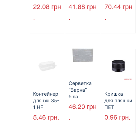
шаровий,
B2B
ої пляшки,
22.08
грн
41.88
грн
70.44
грн
макулатура
Service,
ПЕТ,
.
.
.
, сірий,
75м,
стандарт,
25х23см,
целюлозни
d=28 мм
160л.
й,
(арт.17019)
двошарови
й
Серветка
“Барна”
Контейнер
Кришка
біла
для їжі 35-
для пляшки
PAPERO
46.20
грн
1 HF
ПЕТ
500 шт (6/
227*127*85
стандарт
5.46
грн.
.
0.96
грн.
пак)
мм
(КВ-28мм),
(1700мл)
5000 шт./
400шт/ящ
ящ., чорна