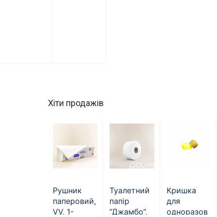
Хіти продажів
Рушник
Туалетний
Кришка
паперовий,
папір
для
VV, 1-
“Джамбо”,
одноразов