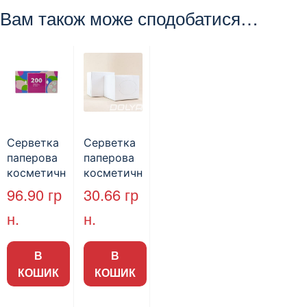
Вам також може сподобатися…
Серветка
Серветка
паперова
паперова
косметичн
косметичн
а в
а “Куб”, 2-
96.90
гр
30.66
гр
коробці,
шарова,
н.
н.
200л.
біла, 80л.
В
В
КОШИК
КОШИК