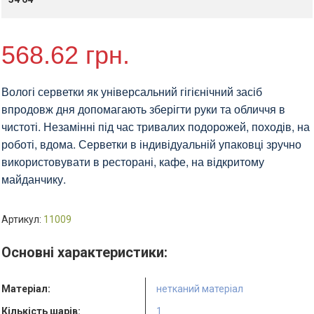
уп.,
без
логотипу.
568.62
грн.
кількість
Вологі серветки як універсальний гігієнічний засіб
впродовж дня допомагають зберігти руки та обличчя в
чистоті. Незамінні під час тривалих подорожей, походів, на
роботі, вдома. Серветки в індивідуальній упаковці зручно
використовувати в ресторані, кафе, на відкритому
майданчику.
Артикул:
11009
Основні характеристики:
Матеріал:
нетканий матеріал
Кількість шарів:
1