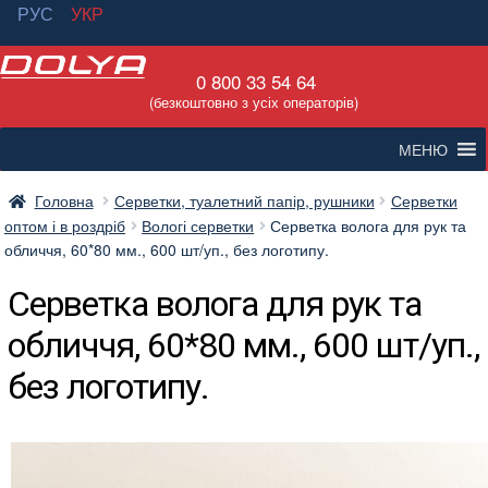
РУС
УКР
Перейти
Перейти
0 800 33 54 64
до
до
(безкоштовно з усіх операторів)
навігації
вмісту
МЕНЮ
Головна
Серветки, туалетний папір, рушники
Серветки
оптом і в роздріб
Вологі серветки
Серветка волога для рук та
обличчя, 60*80 мм., 600 шт/уп., без логотипу.
Серветка волога для рук та
обличчя, 60*80 мм., 600 шт/уп.,
без логотипу.