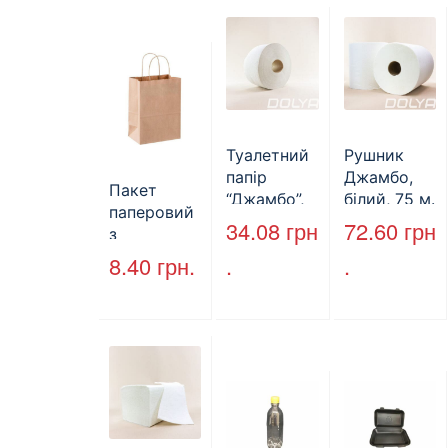
Туалетний
Рушник
папір
Джамбо,
Пакет
“Джамбо”,
білий, 75 м.
паперовий
130м.
34.08
грн
72.60
грн
з
крученими
8.40
грн.
.
.
ручками,
бурий, 350
мм*250
мм*140 мм.
(арт.27004)