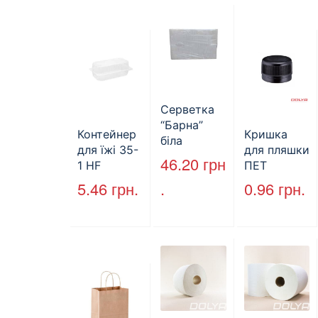
двошарови
й
Серветка
“Барна”
Контейнер
Кришка
біла
для їжі 35-
для пляшки
PAPERO
46.20
грн
1 HF
ПЕТ
500 шт (6/
227*127*85
стандарт
5.46
грн.
.
0.96
грн.
пак)
мм
(КВ-28мм),
(1700мл)
5000 шт./
400шт/ящ
ящ., чорна