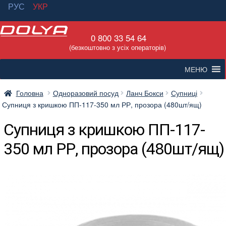
РУС
УКР
Перейти
Перейти
0 800 33 54 64
до
до
(безкоштовно з усіх операторів)
навігації
вмісту
МЕНЮ
Головна
Одноразовий посуд
Ланч Бокси
Супниці
Супниця з кришкою ПП-117-350 мл РР, прозора (480шт/ящ)
Супниця з кришкою ПП-117-
350 мл РР, прозора (480шт/ящ)