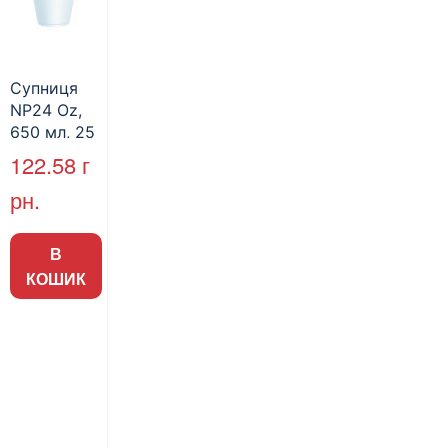
Супниця
NP24 Oz,
650 мл, 25
шт.
122.58
г
рн.
В
КОШИК