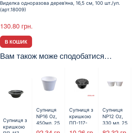
Виделка одноразова дерев’яна, 16,5 см, 100 шт./уп.
(арт.18009)
130.80
грн.
В КОШИК
Вам також може сподобатися…
Супниця
Супниця з
Супниця
NP16 Oz,
кришкою
NP12 Oz,
Супниця з
450мл, 25
ПП-117-
330 мл, 25
кришкою
шт.
500мл РР,
шт.
92.34
гр
10.26
гр
82.32
гр