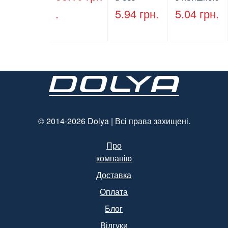
кришки,
HP-10, 240
.
5.94
грн.
5.04
грн.
ПЕТ, V=500
мм * 155
мл, d=28
мм * 70
мм
мм, об’єм
(арт.17014)
1300 мл,
полістирол
, чорний,
250 шт. /
Уп.
(Арт.15094)
© 2014-2026 Dolya | Всі права захищені.
Про
компанію
Доставка
Оплата
Блог
Відгуки