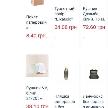
Туалетний
Рушник
папір
Джамбо,
Пакет
“Джамбо”,
білий, 75 м.
паперовий
130м.
34.08
грн
72.60
грн
з
крученими
8.40
грн.
.
.
ручками,
бурий, 350
мм*250
мм*140 мм.
(арт.27004)
Рушник VV,
білий,
Пляшка
Ланч-бокс
21х20см,
одноразов
без поділів
160л.
38.10
грн
а без
з кришкою