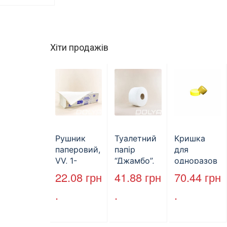
Хіти продажів
Рушник
Туалетний
Кришка
паперовий,
папір
для
VV, 1-
“Джамбо”,
одноразов
шаровий,
B2B
ої пляшки,
22.08
грн
41.88
грн
70.44
грн
макулатура
Service,
ПЕТ,
.
.
.
, сірий,
75м,
стандарт,
25х23см,
целюлозни
d=28 мм
160л.
й,
(арт.17019)