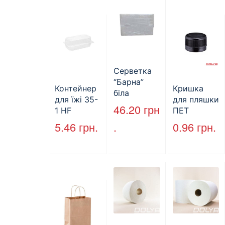
й
Серветка
“Барна”
Контейнер
Кришка
біла
для їжі 35-
для пляшки
PAPERO
46.20
грн
1 HF
ПЕТ
500 шт (6/
227*127*85
стандарт
5.46
грн.
.
0.96
грн.
пак)
мм
(КВ-28мм),
(1700мл)
5000 шт./
400шт/ящ
ящ., чорна