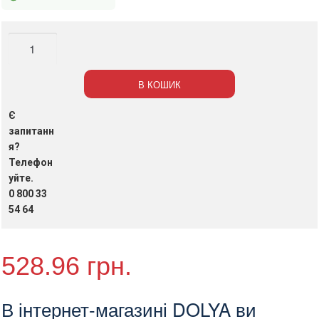
Засіб
для
видалення
В КОШИК
жиру
"Майстер
Є
Клінер",
запитанн
5
я?
Телефон
л.
уйте.
(арт.34003)
0 800 33
кількість
54 64
528.96
грн.
В інтернет-магазині DOLYA ви