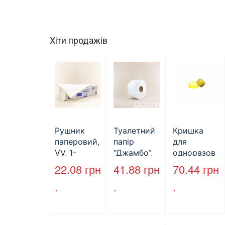
Хіти продажів
Рушник
Туалетний
Кришка
паперовий,
папір
для
VV, 1-
“Джамбо”,
одноразов
шаровий,
B2B
ої пляшки,
22.08
грн
41.88
грн
70.44
грн
макулатура
Service,
ПЕТ,
.
.
.
, сірий,
75м,
стандарт,
25х23см,
целюлозни
d=28 мм
160л.
й,
(арт.17019)
двошарови