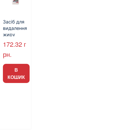
Засіб для
видалення
жиру
“Мастер
172.32
г
Клинер”, з
рн.
розпилюв
ачем, 750
мл, 12 шт./
В
уп.
КОШИК
(арт.34005
)