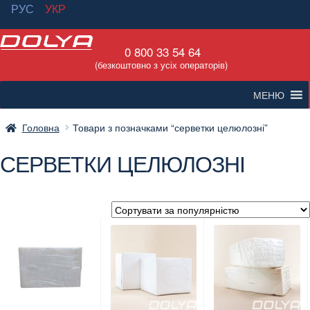
РУС
УКР
Перейти
Перейти
0 800 33 54 64
до
до
(безкоштовно з усіх операторів)
навігації
вмісту
МЕНЮ
Головна
Товари з позначками “серветки целюлозні”
СЕРВЕТКИ ЦЕЛЮЛОЗНІ