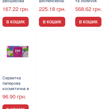
двошарова
диспенсерна,
та обличчя,
целюлозна,
17х17 см,
60*80 мм., 600
167.22
грн.
225.18
грн.
568.62
грн.
Ruta, 1/8, біла,
2000л.
шт/уп., без
250л.
логотипу.
В КОШИК
В КОШИК
В КОШИК
Серветка
паперова
косметична в
коробці, 200л.
96.90
грн.