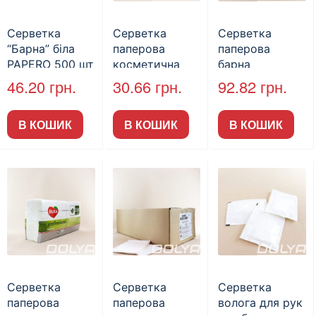
Серветка
Серветка
Серветка
“Барна” біла
паперова
паперова
PAPERO 500 шт
косметична
барна
(6/пак)
“Куб”, 2-
целюлозна,
46.20
грн.
30.66
грн.
92.82
грн.
шарова, біла,
Ruta, 200 шт.
80л.
В КОШИК
В КОШИК
В КОШИК
Серветка
Серветка
Серветка
паперова
паперова
волога для рук