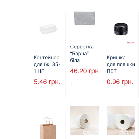
й
Серветка
“Барна”
Контейнер
Кришка
біла
для їжі 35-
для пляшки
PAPERO
46.20
грн
1 HF
ПЕТ
500 шт (6/
227*127*85
стандарт
5.46
грн.
.
0.96
грн.
пак)
мм
(КВ-28мм),
(1700мл)
5000 шт./
400шт/ящ
ящ., чорна