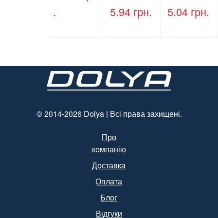
кришки,
HP-10, 240
.
5.94
грн.
5.04
грн.
ПЕТ, V=500
мм * 155
мл, d=28
мм * 70
мм
мм, об’єм
(арт.17014)
1300 мл,
полістирол
, чорний,
250 шт. /
Уп.
(Арт.15094)
© 2014-2026 Dolya | Всі права захищені.
Про
компанію
Доставка
Оплата
Блог
Відгуки