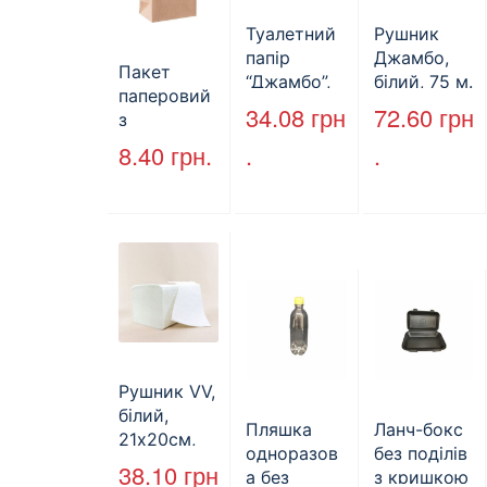
Туалетний
Рушник
папір
Джамбо,
Пакет
“Джамбо”,
білий, 75 м.
паперовий
130м.
34.08
грн
72.60
грн
з
крученими
8.40
грн.
.
.
ручками,
бурий, 350
мм*250
мм*140 мм.
(арт.27004)
Рушник VV,
білий,
Пляшка
Ланч-бокс
21х20см,
одноразов
без поділів
160л.
38.10
грн
а без
з кришкою