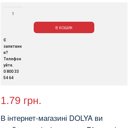
Конверт
для
кореспонденції
В КОШИК
DL,
110*220
Є
мм,
запитанн
щільність
я?
Телефон
75
уйте.
г/
0 800 33
м2,
54 64
шт.
(арт.45021)
кількість
1.79
грн.
В інтернет-магазині DOLYA ви