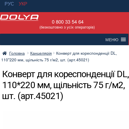
РУС
УКР
Перейти
Перейти
0 800 33 54 64
до
до
(безкоштовно з усіх операторів)
навігації
вмісту
МЕНЮ
Головна
Канцелярія
Конверт для кореспонденції DL,
110*220 мм, щільність 75 г/м2, шт. (арт.45021)
Конверт для кореспонденції DL,
110*220 мм, щільність 75 г/м2,
шт. (арт.45021)