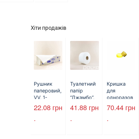
Хіти продажів
Рушник
Туалетний
Кришка
паперовий,
папір
для
VV, 1-
“Джамбо”,
одноразов
шаровий,
B2B
ої пляшки,
22.08
грн
41.88
грн
70.44
грн
макулатура
Service,
ПЕТ,
.
.
.
, сірий,
75м,
стандарт,
25х23см,
целюлозни
d=28 мм
160л.
й,
(арт.17019)
двошарови