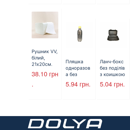
мм*250
мм*140 мм.
(арт.27004)
Рушник VV,
білий,
Пляшка
Ланч-бокс
21х20см,
одноразов
без поділів
160л.
38.10
грн
а без
з кришкою
кришки,
HP-10, 240
.
5.94
грн.
5.04
грн.
ПЕТ, V=500
мм * 155
мл, d=28
мм * 70
мм
мм, об’єм
(арт.17014)
1300 мл,
полістирол
, чорний,
250 шт. /