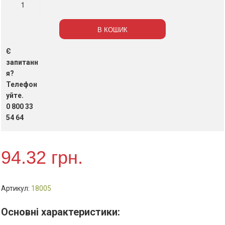
одноразові
столові,
В КОШИК
білі,
16
Є
см,
запитанн
100
я?
Телефон
шт./
уйте.
уп.
0 800 33
(арт.18005)
54 64
кількість
94.32
грн.
Артикул:
18005
Основні характеристики: