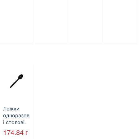
Ложки
одноразов
і столові,
чорні,
174.84
г
довжина