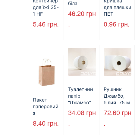
Контейнер
Кришка
біла
для їжі 35-
для пляшки
PAPERO
46.20
грн
1 HF
ПЕТ
500 шт (6/
227*127*85
стандарт
5.46
грн.
.
0.96
грн.
пак)
мм
(КВ-28мм),
(1700мл)
5000 шт./
400шт/ящ
ящ., чорна
Туалетний
Рушник
папір
Джамбо,
Пакет
“Джамбо”,
білий, 75 м.
паперовий
130м.
34.08
грн
72.60
грн
з
крученими
8.40
грн.
.
.
ручками,
бурий, 350