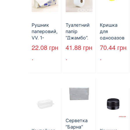
Рушник
Туалетний
Кришка
паперовий,
папір
для
VV, 1-
“Джамбо”,
одноразов
шаровий,
B2B
ої пляшки,
22.08
грн
41.88
грн
70.44
грн
макулатура
Service,
ПЕТ,
.
.
.
, сірий,
75м,
стандарт,
25х23см,
целюлозни
d=28 мм
160л.
й,
(арт.17019)
двошарови
й
Серветка
“Барна”