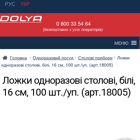
РУС
УКР
Перейти
Перейти
0 800 33 54 64
до
до
(безкоштовно з усіх операторів)
навігації
вмісту
МЕНЮ
Головна
Одноразовий посуд
Столові прибори
Ложки
одноразові столові, білі, 16 см, 100 шт./уп. (арт.18005)
Ложки одноразові столові, білі,
16 см, 100 шт./уп. (арт.18005)