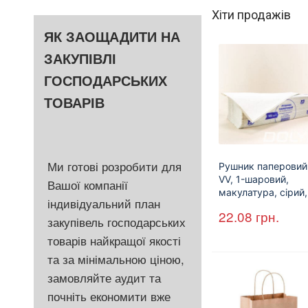
Хіти продажів
ЯК ЗАОЩАДИТИ НА
ЗАКУПІВЛІ
ГОСПОДАРСЬКИХ
ТОВАРІВ
Ми готові розробити для
Рушник паперовий
VV, 1-шаровий,
Вашої компанії
макулатура, сірий,
індивідуальний план
25х23см, 160л.
22.08
грн.
закупівель господарських
товарів найкращої якості
та за мінімальною ціною,
замовляйте аудит та
почніть економити вже