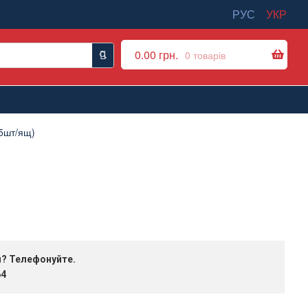
РУС
УКР
0.00
грн.
0 товарів
15шт/ящ)
я? Телефонуйте.
64