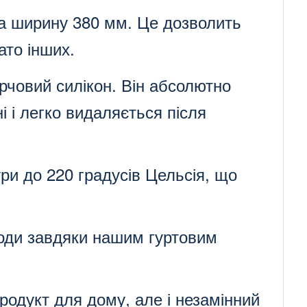
та ширину 380 мм. Це дозволить
ато інших.
арчовий силікон. Він абсолютно
і і легко видаляється після
ри до 220 градусів Цельсія, що
годи завдяки нашим гуртовим
родукт для дому, але і незамінний