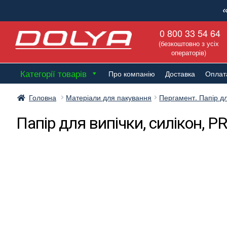
Перейти
Перейти
0 800 33 54 64
до
до
(безкоштовно з усіх
навігації
вмісту
операторів)
Категорії товарів
Про компанію
Доставка
Оплат
Головна
Матеріали для пакування
Пергамент. Папір д
Папір для випічки, силікон, 