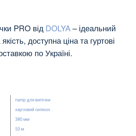
ічки PRO від
DOLYA
– ідеальний
 якість, доступна ціна та гуртові
оставкою по Україні.
папір для випічки
харчовий силікон
380 мм
50 м.