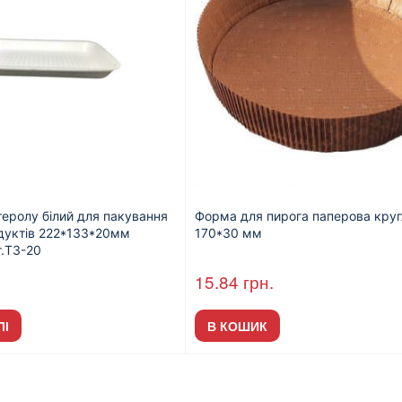
стеролу білий для пакування
Форма для пирога паперова круг
дуктів 222*133*20мм
170*30 мм
т.T3-20
15.84
грн.
ЛІ
В КОШИК