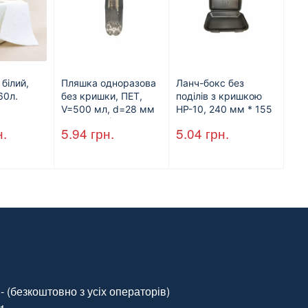
 білий,
Пляшка одноразова
Ланч-бокс без
60л.
без кришки, ПЕТ,
поділів з кришкою
V=500 мл, d=28 мм
HP-10, 240 мм * 155
(арт.17014)
мм * 70 мм, об’єм
н.
5.94
грн.
5.04
грн.
1300 мл, полістирол,
чорний, 250 шт. / Уп.
(Арт.15094)
- (безкоштовно з усіх операторів)