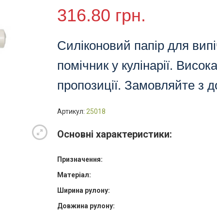
силікон,
316.80
грн.
PRO,
380мм/50м,
білий
Силіконовий папір для вип
(15шт/
помічник у кулінарії. Висока
ящ)
кількість
пропозиції. Замовляйте з д
Артикул:
25018
Основні характеристики:
Призначення:
Матеріал:
Ширина рулону:
Довжина рулону: