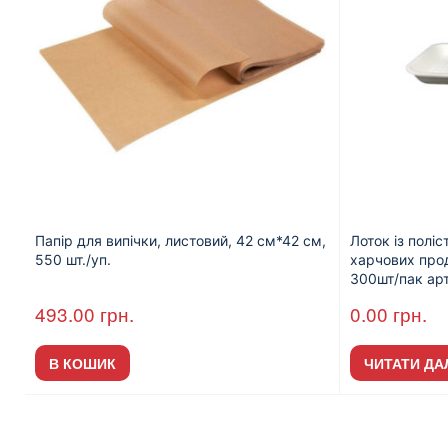
Папір для випічки, листовий, 42 см*42 см,
Лоток із полі
550 шт./уп.
харчових про
300шт/пак ар
493.00
грн.
0.00
грн.
В КОШИК
ЧИТАТИ ДА