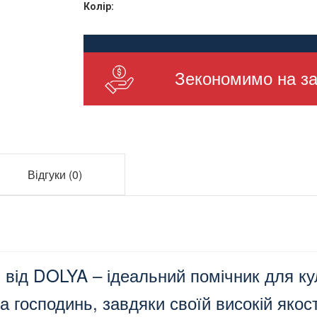
Колір:
Кількість у ящику:
Зекономимо на за
Відгуки (0)
від DOLYA – ідеальний помічник для кул
 господинь, завдяки своїй високій якост