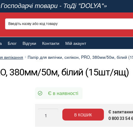
«Господарчі товари - ТоДі "DOLYA"»
а
Блог
Відгуки
Контакти
Мій акаунт
ля випікання
Папір для випічки, силікон, PRO, 380мм/50м, білий (
PRO, 380мм/50м, білий (15шт/ящ)
Є в наявності
Папір
Є запитанн
В КОШИК
для
0 800 33 54 
випічки,