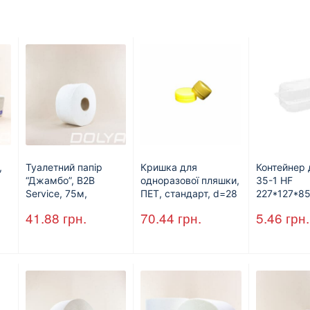
,
Туалетний папір
Кришка для
Контейнер 
“Джамбо”, B2B
одноразової пляшки,
35-1 HF
Service, 75м,
ПЕТ, стандарт, d=28
227*127*8
целюлозний,
мм (арт.17019)
(1700мл) 
41.88
грн.
70.44
грн.
5.46
грн.
двошаровий