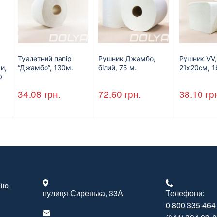
Туалетний папір
Рушник Джамбо,
Рушник VV,
и,
“Джамбо”, 130м.
білий, 75 м.
21х20см, 1
0
34.08
грн.
72.60
грн.
38.10
гр
нію
вулиця Сирецька, 33А
Tелефони:
0 800 335-464