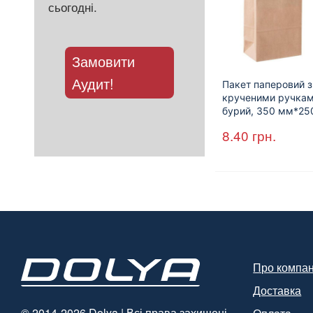
сьогодні.
Замовити
Аудит!
Пакет паперовий з
крученими ручкам
бурий, 350 мм*25
мм*140 мм.
8.40
грн.
(арт.27004)
Про компа
Доставка
© 2014-2026 Dolya | Всі права захищені.