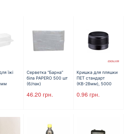
для їжі
Серветка “Барна”
Кришка для пляшки
біла PAPERO 500 шт
ПЕТ стандарт
5мм
(6/пак)
(КВ-28мм), 5000
400шт/ящ
шт./ящ., чорна
46.20
грн.
0.96
грн.