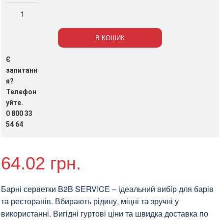
Серветки
барні
білі
В КОШИК
24см*24см
B2B
Є
SERVICE,
запитанн
500
я?
Телефон
шт/
уйте.
пак
0 800 33
(10
54 64
пак/
ящ)
кількість
64.02
грн.
Барні серветки B2B SERVICE – ідеальний вибір для барів
та ресторанів. Вбирають рідину, міцні та зручні у
використанні. Вигідні гуртові ціни та швидка доставка по