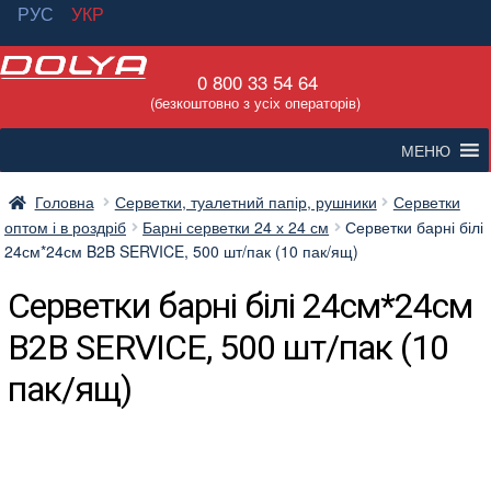
РУС
УКР
Перейти
Перейти
0 800 33 54 64
до
до
(безкоштовно з усіх операторів)
навігації
вмісту
МЕНЮ
Головна
Серветки, туалетний папір, рушники
Серветки
оптом і в роздріб
Барні серветки 24 х 24 см
Серветки барні білі
24см*24см B2B SERVICE, 500 шт/пак (10 пак/ящ)
Серветки барні білі 24см*24см
B2B SERVICE, 500 шт/пак (10
пак/ящ)