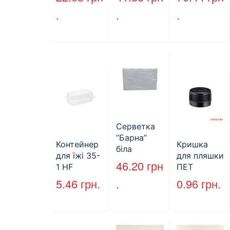
макулатура
Service,
ПЕТ,
.
.
.
, сірий,
75м,
стандарт,
25х23см,
целюлозни
d=28 мм
160л.
й,
(арт.17019)
двошарови
й
Серветка
“Барна”
Контейнер
Кришка
біла
для їжі 35-
для пляшки
PAPERO
46.20
грн
1 HF
ПЕТ
500 шт (6/
227*127*85
стандарт
5.46
грн.
.
0.96
грн.
пак)
мм
(КВ-28мм),
(1700мл)
5000 шт./
400шт/ящ
ящ., чорна