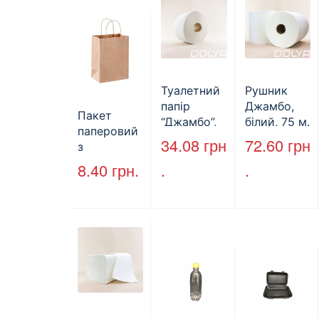
Туалетний
Рушник
папір
Джамбо,
Пакет
“Джамбо”,
білий, 75 м.
паперовий
130м.
34.08
грн
72.60
грн
з
крученими
8.40
грн.
.
.
ручками,
бурий, 350
мм*250
мм*140 мм.
(арт.27004)