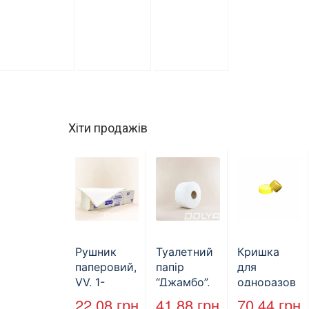
Хіти продажів
Рушник
Туалетний
Кришка
паперовий,
папір
для
VV, 1-
“Джамбо”,
одноразов
шаровий,
B2B
ої пляшки,
22.08
грн
41.88
грн
70.44
грн