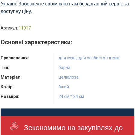
Україні. Забезпечте своїм клієнтам бездоганний сервіс за
доступну ціну.
Артикул:
11017
Основні характеристики:
Призначення:
для кухні
,
для особистої гігієни
Тип:
барна
Матеріал:
целюлоза
Колір:
білий
Розміри:
24 см * 24 см
Кількість в упаковці:
500 шт.
Кількість у ящику:
10 уп.
Зекономимо на закупівлях до