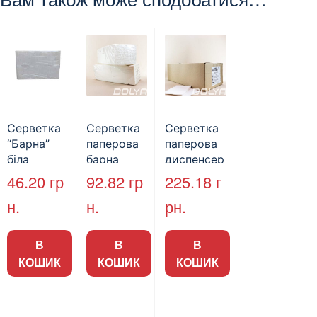
Серветка
Серветка
Серветка
“Барна”
паперова
паперова
біла
барна
диспенсер
PAPERO
целюлозна
на, 17х17
46.20
гр
92.82
гр
225.18
г
500 шт (6/
, Ruta, 200
см, 2000л.
н.
н.
рн.
пак)
шт.
В
В
В
КОШИК
КОШИК
КОШИК