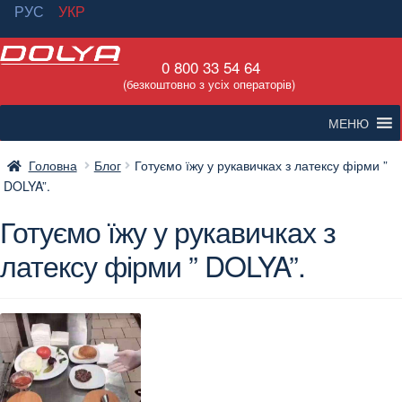
РУС
УКР
Перейти
Перейти
0 800 33 54 64
до
до
(безкоштовно з усіх операторів)
навігації
вмісту
МЕНЮ
Головна
Блог
Готуємо їжу у рукавичках з латексу фірми ”
DOLYA”.
Готуємо їжу у рукавичках з
латексу фірми ” DOLYA”.