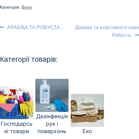
Категорія:
Блог
Навігація
Попередні
Наступні
АРАБІКА ТА РОБУСТА…
Дерево та властивості кави
записи:
записи:
Робуста.
записів
Категорії товарів:
Дезінфекція
Господарсь
рук і
кі товари
поверхонь
Еко