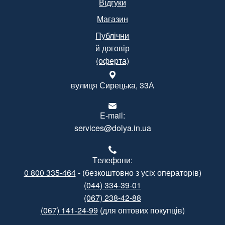
Відгуки
Магазин
Публічни
й договір
(оферта)
вулиця Сирецька, 33А
E-mail:
services@dolya.in.ua
Tелефони:
0 800 335-464
- (безкоштовно з усіх операторів)
(044) 334-39-01
(067) 238-42-88
(067) 141-24-99
(для оптових покупців)