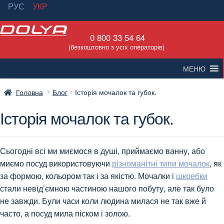
РУС
УКР
Перейти
Перейти
0 800 33 54 64
до
до
(безкоштовно з усіх операторів)
навігації
вмісту
МЕНЮ
Головна
Блог
Історія мочалок та губок.
Історія мочалок та губок.
Сьогодні всі ми миємося в душі, приймаємо ванну, або
миємо посуд використовуючи
різноманітні типи мочалок
, як
за формою, кольором так і за якістю. Мочалки і
шкребки
стали невід’ємною частиною нашого побуту, але так було
не завжди. Були часи коли людина милася не так вже й
часто, а посуд мила піском і золою.