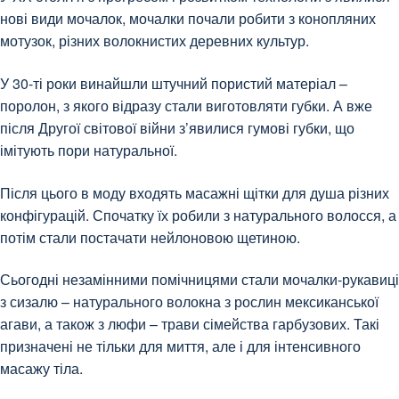
нові види мочалок, мочалки почали робити з конопляних
мотузок, різних волокнистих деревних культур.
У 30-ті роки винайшли штучний пористий матеріал –
поролон, з якого відразу стали виготовляти губки. А вже
після Другої світової війни з’явилися гумові губки, що
імітують пори натуральної.
Після цього в моду входять масажні щітки для душа різних
конфігурацій. Спочатку їх робили з натурального волосся, а
потім стали постачати нейлоновою щетиною.
Сьогодні незамінними помічницями стали мочалки-рукавиці
з сизалю – натурального волокна з рослин мексиканської
агави, а також з люфи – трави сімейства гарбузових. Такі
призначені не тільки для миття, але і для інтенсивного
масажу тіла.