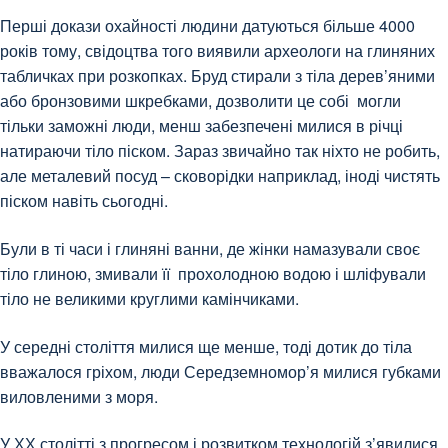
Перші докази охайності людини датуються більше 4000
років тому, свідоцтва того виявили археологи на глиняних
табличках при розкопках. Бруд стирали з тіла дерев’яними
або бронзовими шкребками, дозволити це собі могли
тільки заможні люди, менш забезпечені милися в річці
натираючи тіло піском. Зараз звичайно так ніхто не робить,
але металевий посуд – сковорідки наприклад, іноді чистять
піском навіть сьогодні.
Були в ті часи і глиняні ванни, де жінки намазували своє
тіло глиною, змивали її прохолодною водою і шліфували
тіло не великими круглими камінчиками.
У середні століття милися ще менше, тоді дотик до тіла
вважалося гріхом, люди Середземномор’я милися губками
виловленими з моря.
У ХХ столітті з прогресом і розвитком технологій з’явилися