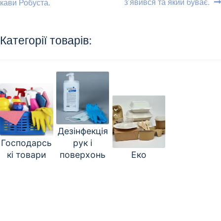
записи:
записи:
з’явився та який буває.
кави Робуста.
записів
Категорії товарів:
Дезінфекція
Господарсь
рук і
кі товари
поверхонь
Еко