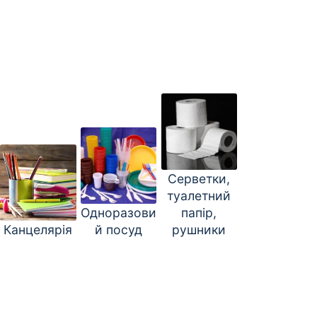
Серветки,
туалетний
Одноразови
папір,
Канцелярія
й посуд
рушники